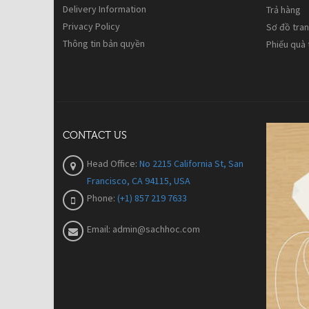
Delivery Information
Trả hàng
Privacy Policy
Sơ đồ tra
Thông tin bản quyền
Phiếu quà
CONTACT US
Head Office:
No 2215 California St, San
Francisco, CA 94115, USA
Phone:
(+1) 857 219 7633
Email:
admin@sachhoc.com