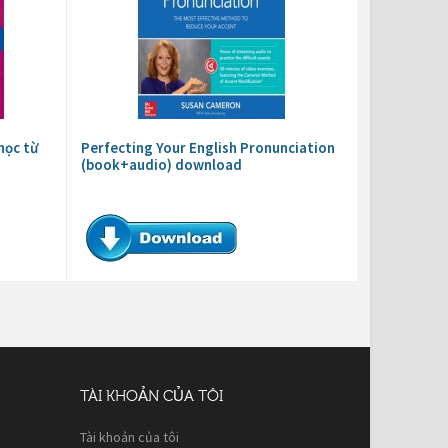
học từ
Perfecting Your English Pronunciation
(book+audio) download
TÀI KHOẢN CỦA TÔI
Tài khoản của tôi