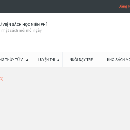
Đăng 
 VIỆN SÁCH HỌC MIỄN PHÍ
 nhật sách mới mỗi ngày
G THỦY TỬ VI
LUYỆN THI
NUÔI DẠY TRẺ
KHO SÁCH MỚ
O)