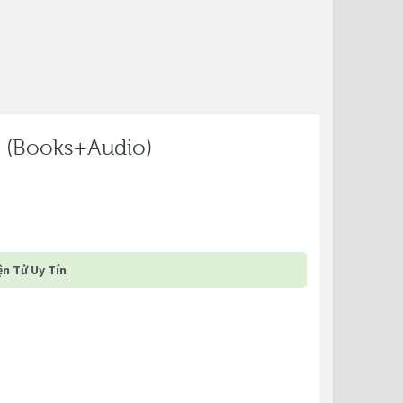
y (Books+Audio)
n Tử Uy Tín