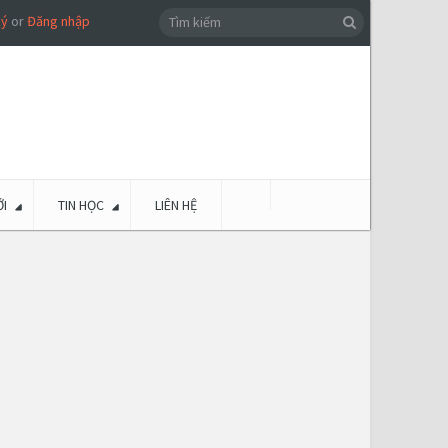
ký
or
Đăng nhập
I
TIN HỌC
LIÊN HỆ