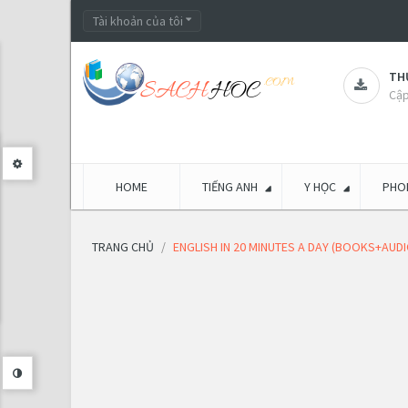
Tài khoản của tôi
THƯ
Cập
HOME
TIẾNG ANH
Y HỌC
PHON
TRANG CHỦ
ENGLISH IN 20 MINUTES A DAY (BOOKS+AUDI