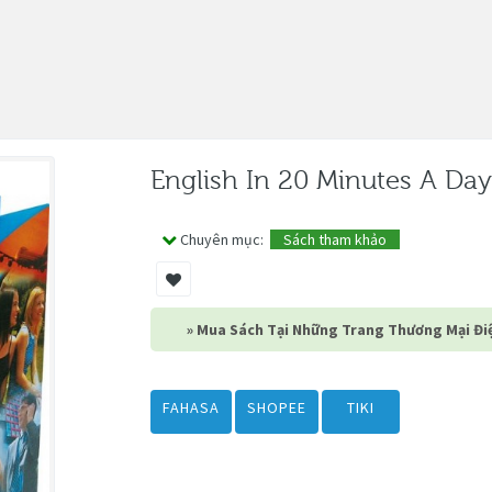
English In 20 Minutes A Da
Chuyên mục:
Sách tham khảo
» Mua Sách Tại Những Trang Thương Mại Điệ
FAHASA
SHOPEE
TIKI