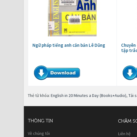
Ngữ pháp tiếng anh căn bản Lê Dũng
Chuyên 
tập trắ
Thẻ từ khóa:
English in 20 Minutes a Day (Books+Audio)
,
Tải 
THÔNG TIN
CHĂM S
Về chúng tôi
Liên hệ