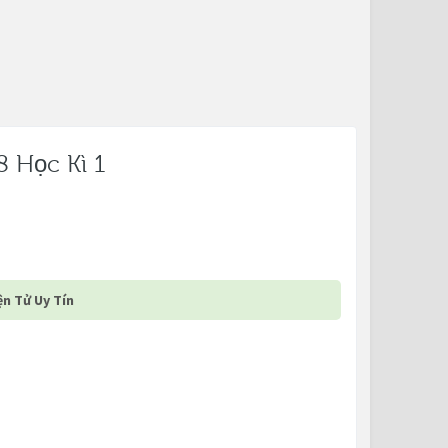
 Học Kì 1
n Tử Uy Tín