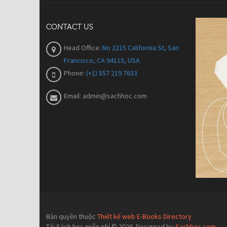
CONTACT US
Head Office:
No 2215 California St, San
Francisco, CA 94115, USA
Phone:
(+1) 857 219 7633
Email:
admin@sachhoc.com
Bản quyền thuộc
Thiết kế web E-Books Directory
Tải Sách học miễn phí © 2026. Designed by
Sachhoc.com