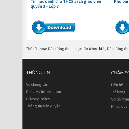
Tin học dành cho THCS sách giáo viên
Kho bài
quyển 3 - Lớp 8
Thẻ từ khóa:
Đề cương ôn tin học lớp 8 học kì 1
,
Đề cương ôn t
THÔNG TIN
CHĂM S
Về chúng tôi
Liên hệ
Delivery Information
Trả hàng
Privacy Policy
Sơ đồ tra
Thông tin bản quyền
Phiếu quà