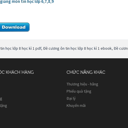
 giảng môn tin học lớp 6,7,8,9
in học lớp 8 học kì 1 pdf
,
Đề cương ôn tin học lớp 8 học kì 1 ebook
,
Đề cương
ÓC KHÁCH HÀNG
CHỨC NĂNG KHÁC
Thương hiệu - hãng
Phiếu quà tặng
ng
Đại lý
 tặng
Khuyến mãi