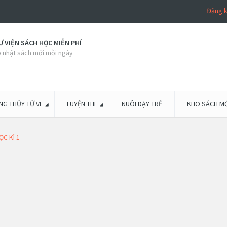
Đăng 
 VIỆN SÁCH HỌC MIỄN PHÍ
 nhật sách mới mỗi ngày
G THỦY TỬ VI
LUYỆN THI
NUÔI DẠY TRẺ
KHO SÁCH MỚ
ỌC KÌ 1