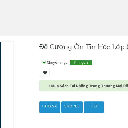
Đề Cương Ôn Tin Học Lớp 8
Chuyên mục:
Tin học 8
» Mua Sách Tại Những Trang Thương Mại Điệ
FAHASA
SHOPEE
TIKI