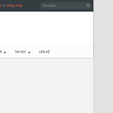
ký
or
Đăng nhập
I
TIN HỌC
LIÊN HỆ