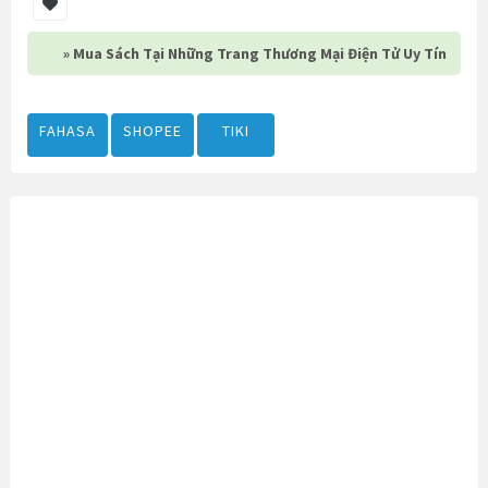
» Mua Sách Tại Những Trang Thương Mại Điện Tử Uy Tín
FAHASA
SHOPEE
TIKI