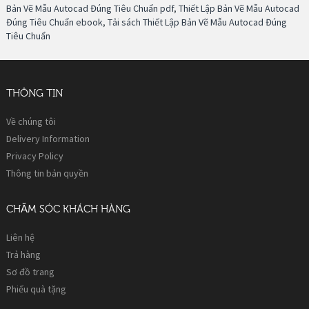
Bản Vẽ Mẫu Autocad Đúng Tiêu Chuẩn pdf
,
Thiết Lập Bản Vẽ Mẫu Autocad
Đúng Tiêu Chuẩn ebook
,
Tải sách Thiết Lập Bản Vẽ Mẫu Autocad Đúng
Tiêu Chuẩn
THÔNG TIN
Về chúng tôi
Delivery Information
Privacy Policy
Thông tin bản quyền
CHĂM SÓC KHÁCH HÀNG
Liên hệ
Trả hàng
Sơ đồ trang
Phiếu quà tặng