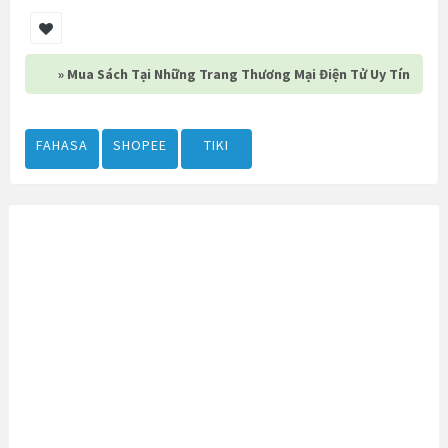
» Mua Sách Tại Những Trang Thương Mại Điện Tử Uy Tín
FAHASA
SHOPEE
TIKI