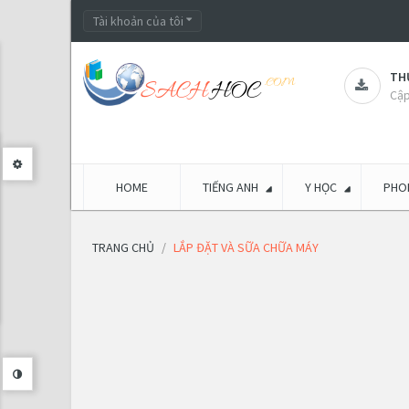
Tài khoản của tôi
THƯ
Cập
HOME
TIẾNG ANH
Y HỌC
PHON
TRANG CHỦ
LẮP ĐẶT VÀ SỮA CHỮA MÁY