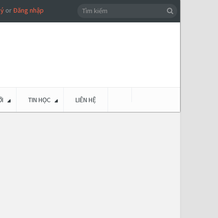
ký
or
Đăng nhập
I
TIN HỌC
LIÊN HỆ