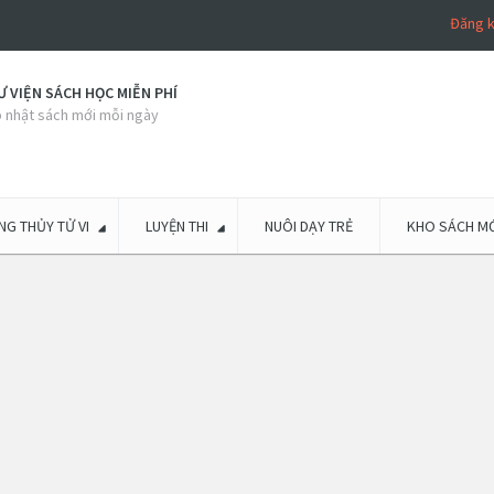
Đăng 
 VIỆN SÁCH HỌC MIỄN PHÍ
 nhật sách mới mỗi ngày
G THỦY TỬ VI
LUYỆN THI
NUÔI DẠY TRẺ
KHO SÁCH MỚ