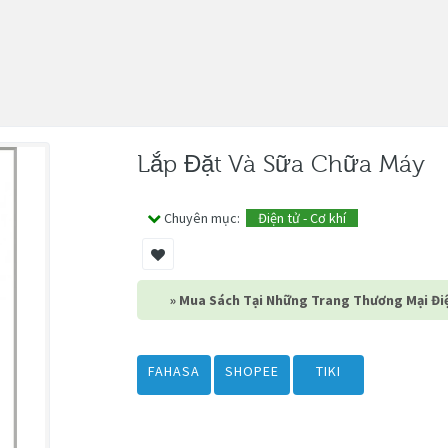
Lắp Đặt Và Sữa Chữa Máy
Chuyên mục:
Điện tử - Cơ khí
» Mua Sách Tại Những Trang Thương Mại Điệ
FAHASA
SHOPEE
TIKI