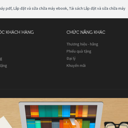
máy pdf
,
Lắp đặt và sữa chữa máy ebook
,
Tải sách Lắp đặt và sữa chữa máy
ÓC KHÁCH HÀNG
CHỨC NĂNG KHÁC
Thương hiệu - hãng
Phiếu quà tặng
ng
Đại lý
 tặng
Khuyến mãi