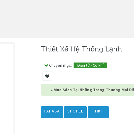
Thiết Kế Hệ Thống Lạnh
Chuyên mục:
Điện tử - Cơ khí
» Mua Sách Tại Những Trang Thương Mại Điệ
FAHASA
SHOPEE
TIKI