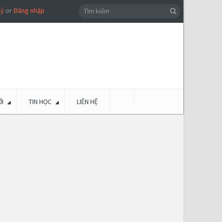
ký
or
Đăng nhập
I
TIN HỌC
LIÊN HỆ