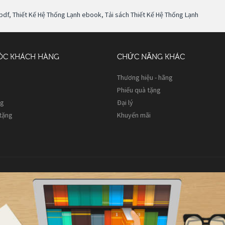
pdf
,
Thiết Kế Hệ Thống Lạnh ebook
,
Tải sách Thiết Kế Hệ Thống Lạnh
ÓC KHÁCH HÀNG
CHỨC NĂNG KHÁC
Thương hiệu - hãng
Phiếu quà tặng
ng
Đại lý
 tặng
Khuyến mãi