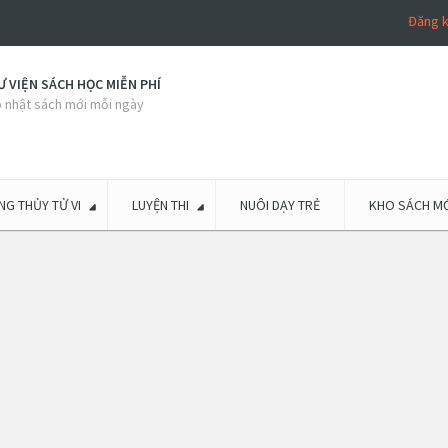
Đăng 
 VIỆN SÁCH HỌC MIỄN PHÍ
 nhật sách mới mỗi ngày
G THỦY TỬ VI
LUYỆN THI
NUÔI DẠY TRẺ
KHO SÁCH MỚ