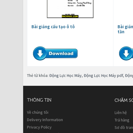
Bài giảng cấu tạo ô tô
Bài giả
tần
Thẻ từ khóa:
Động Lực Học Máy
,
Động Lực Học Máy pdf
,
Độn
THÔNG TIN
CHĂM S
Về chúng tôi
Liên hệ
Delivery Information
Trả hàng
Privacy Policy
Sơ đồ tra