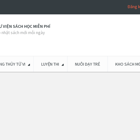
Đăng 
 VIỆN SÁCH HỌC MIỄN PHÍ
 nhật sách mới mỗi ngày
G THỦY TỬ VI
LUYỆN THI
NUÔI DẠY TRẺ
KHO SÁCH MỚ