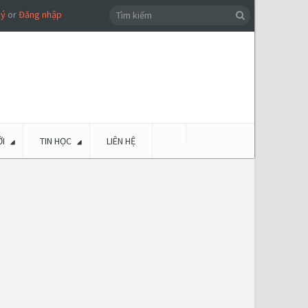
ký
or
Đăng nhập
I
TIN HỌC
LIÊN HỆ