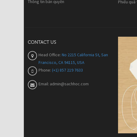
Thông tin bản quyền
Phiếu quà
CONTACT US
Head Office:
No 2215 California St, San
Francisco, CA 94115, USA
Phone:
(+1) 857 219 7633
Email:
admin@sachhoc.com