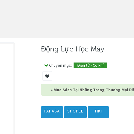
Động Lực Học Máy
Chuyên mục:
Điện tử - Cơ khí
» Mua Sách Tại Những Trang Thương Mại Điệ
FAHASA
SHOPEE
TIKI