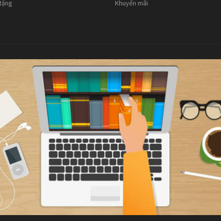
 tặng
Khuyến mãi