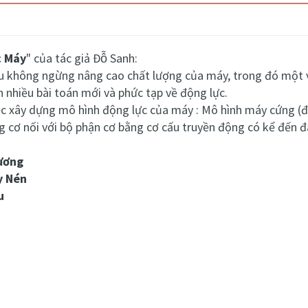
c Máy
" của tác giả Đỗ Sanh:
ầu không ngừng nâng cao chất lượng của máy, trong đó một v
 nhiều bài toán mới và phức tạp về động lực.
ệc xây dựng mô hình động lực của máy : Mô hình máy cứng (độ
 cơ nối với bộ phận cơ bằng cơ cấu truyền động có kể đến 
C
Cương
y Nén
u