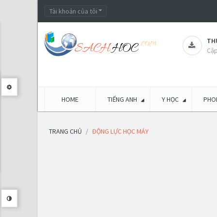
Tài khoản của tôi
THƯ
Cập
HOME
TIẾNG ANH
Y HỌC
PHON
TRANG CHỦ
ĐỘNG LỰC HỌC MÁY