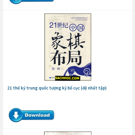
21 thế kỷ trung quốc tượng kỳ bố cục (đệ nhất tập)