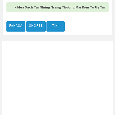
» Mua Sách Tại Những Trang Thương Mại Điện Tử Uy Tín
FAHASA
SHOPEE
TIKI