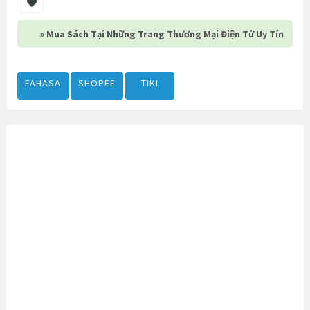
» Mua Sách Tại Những Trang Thương Mại Điện Tử Uy Tín
FAHASA
SHOPEE
TIKI