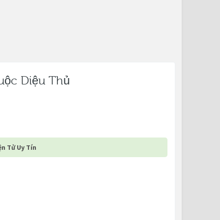
uộc Diệu Thủ
n Tử Uy Tín