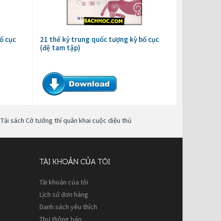
ố cục
21 thế kỷ trung quốc tượng kỳ bố cục
(đệ tam tập)
,
Tải sách Cờ tướng thí quân khai cuộc diệu thủ
TÀI KHOẢN CỦA TÔI
Tài khoản của tôi
Lịch sử đơn hàng
Danh sách yêu thích
Thư thông báo