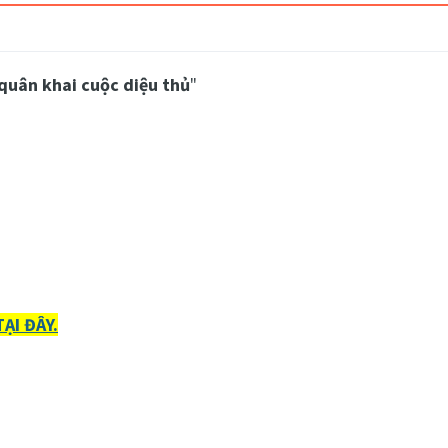
 quân khai cuộc diệu thủ
"
ẠI ĐÂY.