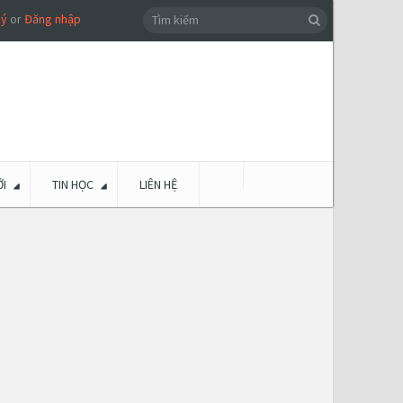
ký
or
Đăng nhập
I
TIN HỌC
LIÊN HỆ