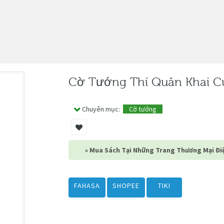
Cờ Tướng Thí Quân Khai C
Chuyên mục:
Cờ tướng
» Mua Sách Tại Những Trang Thương Mại Điệ
FAHASA
SHOPEE
TIKI