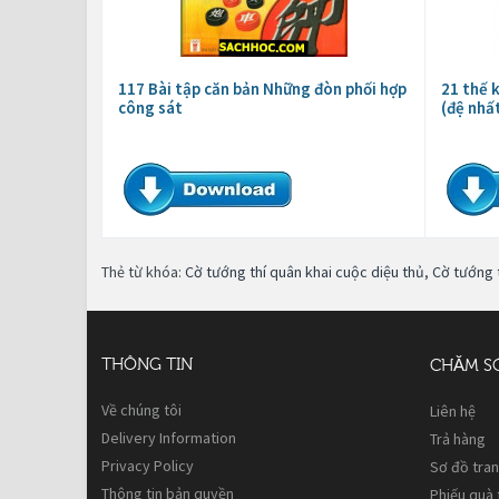
117 Bài tập căn bản Những đòn phối hợp
21 thế 
công sát
(đệ nhấ
Thẻ từ khóa:
Cờ tướng thí quân khai cuộc diệu thủ
,
Cờ tướng t
THÔNG TIN
CHĂM S
Về chúng tôi
Liên hệ
Delivery Information
Trả hàng
Privacy Policy
Sơ đồ tra
Thông tin bản quyền
Phiếu quà