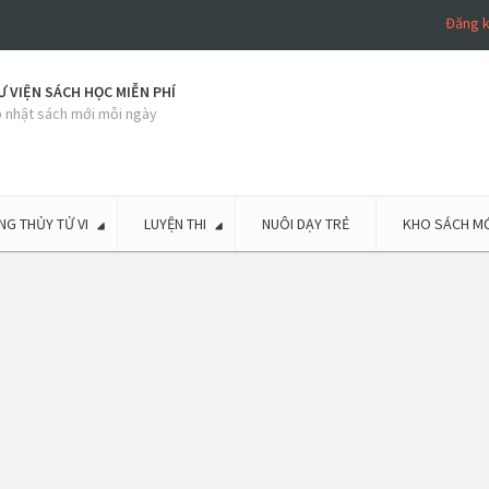
Đăng 
 VIỆN SÁCH HỌC MIỄN PHÍ
 nhật sách mới mỗi ngày
G THỦY TỬ VI
LUYỆN THI
NUÔI DẠY TRẺ
KHO SÁCH MỚ