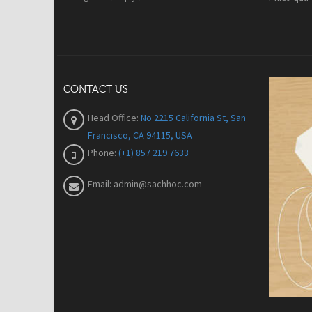
CONTACT US
Head Office:
No 2215 California St, San
Francisco, CA 94115, USA
Phone:
(+1) 857 219 7633
Email:
admin@sachhoc.com