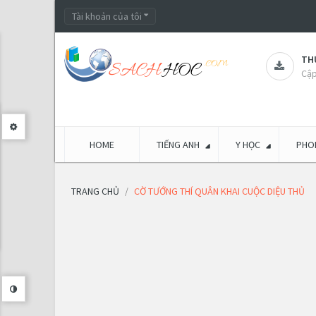
Tài khoản của tôi
THƯ
Cập
HOME
TIẾNG ANH
Y HỌC
PHON
TRANG CHỦ
CỜ TƯỚNG THÍ QUÂN KHAI CUỘC DIỆU THỦ