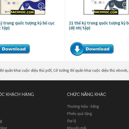
kỷ trung quốc tượng kỳ bố cục
21 thế kỷ trung quốc tượng kỳ b
t tập)
(đệ nhị tập)
hí quân khai cuộc diệu thủ pdf
,
Cờ tướng thí quân khai cuộc diệu thủ ebook
ÓC KHÁCH HÀNG
CHỨC NĂNG KHÁC
Thương hiệu - hãng
Phiếu quà tặng
ng
Đại lý
 tặng
Khuyến mãi