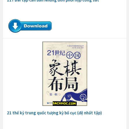
21 thế kỷ trung quốc tượng kỳ bố cục (đệ nhất tập)