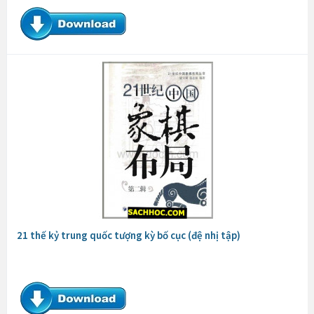
21 thế kỷ trung quốc tượng kỳ bố cục (đệ nhị tập)