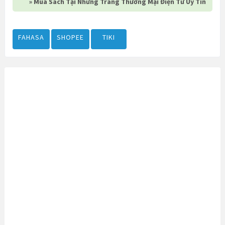
» Mua Sách Tại Những Trang Thương Mại Điện Tử Uy Tín
FAHASA
SHOPEE
TIKI