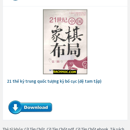
21 thế kỷ trung quốc tượng kỳ bố cục (đệ tam tập)
Thẻ từ khóa:
Cờ Tàn Chốt
,
Cờ Tàn Chốt pdf
,
Cờ Tàn Chốt ebook
,
Tải sách