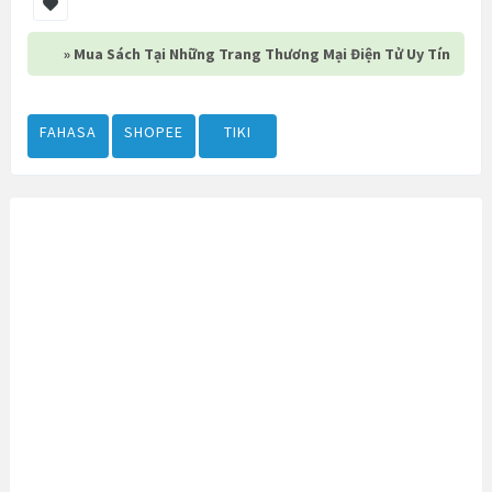
» Mua Sách Tại Những Trang Thương Mại Điện Tử Uy Tín
FAHASA
SHOPEE
TIKI