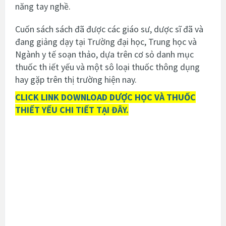
năng tay nghề.
Cuốn sách sách đã được các giáo sư, dược sĩ đã và
đang giảng dạy tại Trường đại học, Trung học và
Ngành y tế soạn thảo, dựa trên cơ sỏ danh mục
thuốc th iết yếu và một sô loại thuốc thông dụng
hay gặp trên thị trường hiện nay.
CLICK LINK DOWNLOAD DƯỢC HỌC VÀ THUỐC
THIẾT YẾU CHI TIẾT TẠI ĐÂY.