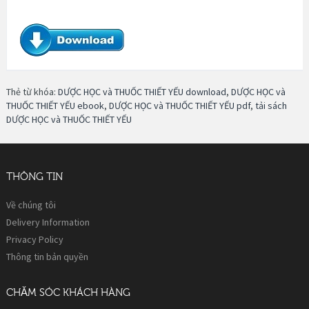
Thẻ từ khóa:
DƯỢC HỌC và THUỐC THIẾT YẾU download
,
DƯỢC HỌC và
THUỐC THIẾT YẾU ebook
,
DƯỢC HỌC và THUỐC THIẾT YẾU pdf
,
tải sách
DƯỢC HỌC và THUỐC THIẾT YẾU
THÔNG TIN
Về chúng tôi
Delivery Information
Privacy Policy
Thông tin bản quyền
CHĂM SÓC KHÁCH HÀNG