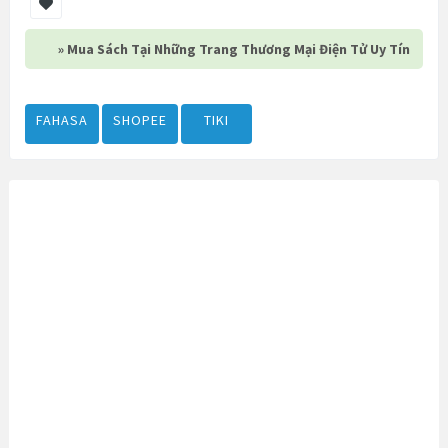
» Mua Sách Tại Những Trang Thương Mại Điện Tử Uy Tín
FAHASA
SHOPEE
TIKI