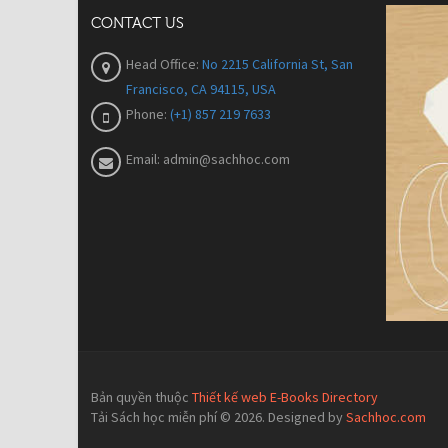
CONTACT US
Head Office:
No 2215 California St, San
Francisco, CA 94115, USA
Phone:
(+1) 857 219 7633
Email:
admin@sachhoc.com
Bản quyền thuộc
Thiết kế web E-Books Directory
Tải Sách học miễn phí © 2026. Designed by
Sachhoc.com