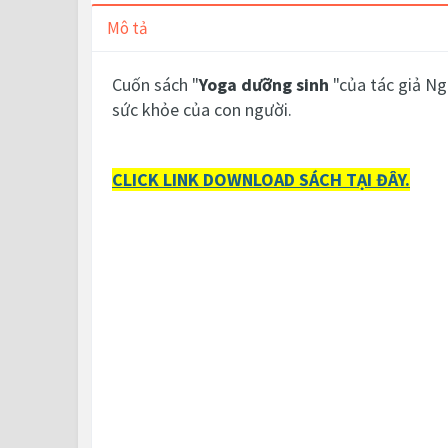
Mô tả
Cuốn sách "
Yoga dưỡng sinh
"của tác giả Ng
sức khỏe của con người.
CLICK LINK DOWNLOAD SÁCH TẠI ĐÂY.