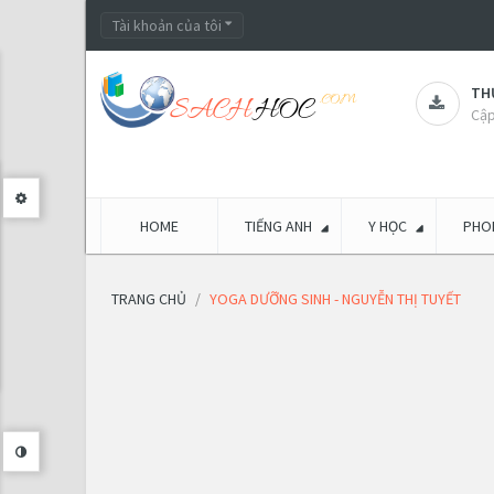
Tài khoản của tôi
THƯ
Cập
HOME
TIẾNG ANH
Y HỌC
PHON
TRANG CHỦ
YOGA DƯỠNG SINH - NGUYỄN THỊ TUYẾT