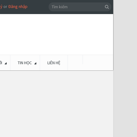
ký
or
Đăng nhập
I
TIN HỌC
LIÊN HỆ