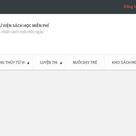
Đăng 
 VIỆN SÁCH HỌC MIỄN PHÍ
 nhật sách mới mỗi ngày
G THỦY TỬ VI
LUYỆN THI
NUÔI DẠY TRẺ
KHO SÁCH MỚ