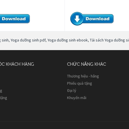
 sinh
,
Yoga dưỡng sinh pdf
,
Yoga dưỡng sinh ebook
,
Tải sách Yoga dưỡng s
ÓC KHÁCH HÀNG
CHỨC NĂNG KHÁC
Thương hiệu - hãng
Phiếu quà tặng
ng
Đại lý
 tặng
Khuyến mãi