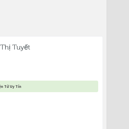
Thị Tuyết
n Tử Uy Tín