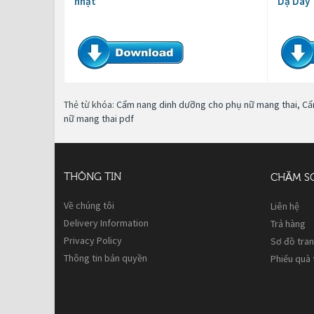
nhật
Dạ Dày
Thẻ từ khóa:
Cẩm nang dinh dưỡng cho phụ nữ mang thai
,
Cẩ
nữ mang thai pdf
THÔNG TIN
CHĂM S
Về chúng tôi
Liên hệ
Delivery Information
Trả hàng
Privacy Policy
Sơ đồ tra
Thông tin bản quyền
Phiếu quà