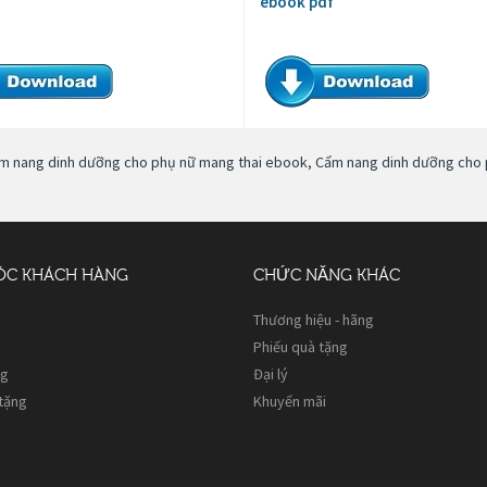
ebook pdf
m nang dinh dưỡng cho phụ nữ mang thai ebook
,
Cẩm nang dinh dưỡng cho 
ÓC KHÁCH HÀNG
CHỨC NĂNG KHÁC
Thương hiệu - hãng
Phiếu quà tặng
ng
Đại lý
 tặng
Khuyến mãi