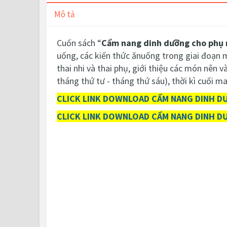
Mô tả
Cuốn sách “
Cẩm nang dinh dưỡng cho phụ 
uống, các kiến thức ănuống trong giai đoạn m
thai nhi và thai phụ, giới thiệu các món nên 
tháng thứ tư - tháng thứ sáu), thời kì cuối ma
CLICK LINK DOWNLOAD CẨM NANG DINH DƯ
CLICK LINK DOWNLOAD CẨM NANG DINH DƯ