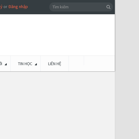
ký
or
Đăng nhập
I
TIN HỌC
LIÊN HỆ