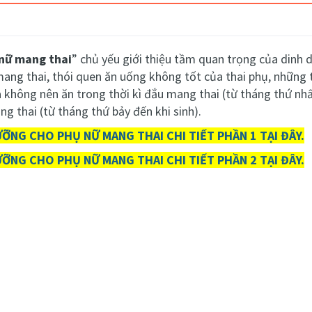
nữ mang thai
”
chủ yếu giới thiệu tầm quan trọng của dinh 
ang thai, thói quen ăn uống không tốt của thai phụ, những th
và không nên ăn trong thời kì đắu mang thai (từ tháng thứ nhấ
ng thai (từ tháng thứ bảy đến khi sinh).
ỠNG CHO PHỤ NỮ MANG THAI CHI TIẾT PHẦN 1 TẠI ĐÂY.
ỠNG CHO PHỤ NỮ MANG THAI CHI TIẾT PHẦN 2 TẠI ĐÂY.