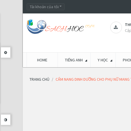
Tài khoản của tôi
THƯ
Cập
HOME
TIẾNG ANH
Y HỌC
PHON
TRANG CHỦ
CẨM NANG DINH DƯỠNG CHO PHỤ NỮ MANG 