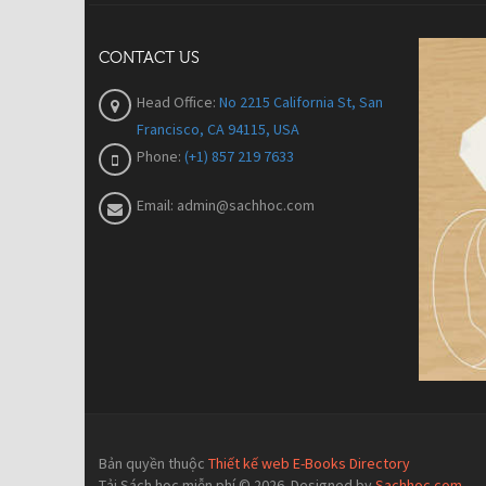
CONTACT US
Head Office:
No 2215 California St, San
Francisco, CA 94115, USA
Phone:
(+1) 857 219 7633
Email:
admin@sachhoc.com
Bản quyền thuộc
Thiết kế web E-Books Directory
Tải Sách học miễn phí © 2026. Designed by
Sachhoc.com