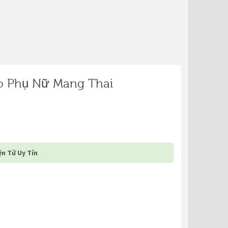
 Phụ Nữ Mang Thai
n Tử Uy Tín