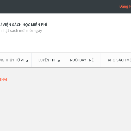
Đăng 
 VIỆN SÁCH HỌC MIỄN PHÍ
 nhật sách mới mỗi ngày
G THỦY TỬ VI
LUYỆN THI
NUÔI DẠY TRẺ
KHO SÁCH MỚ
THAI