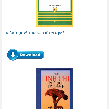
DƯỢC HỌC và THUỐC THIẾT YẾU pdf