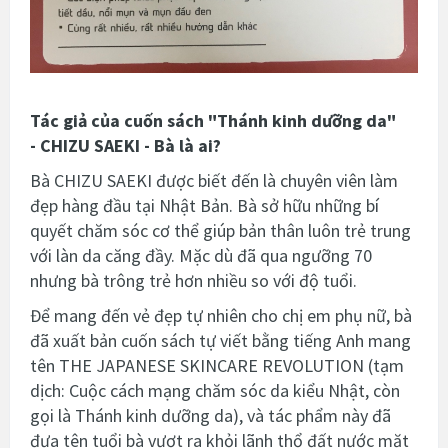
Tác giả của cuốn sách "
Thánh kinh dưỡng da
"
-
CHIZU SAEKI -
Bà là ai?
Bà CHIZU SAEKI được biết đến là chuyên viên làm
đẹp hàng đầu tại Nhật Bản. Bà sở hữu những bí
quyết chăm sóc cơ thể giúp bản thân luôn trẻ trung
với làn da căng đầy. Mặc dù đã qua ngưỡng 70
nhưng bà trông trẻ hơn nhiều so với độ tuổi.
Để mang đến vẻ đẹp tự nhiên cho chị em phụ nữ, bà
đã xuất bản cuốn sách tự viết bằng tiếng Anh mang
tên THE JAPANESE SKINCARE REVOLUTION (tạm
dịch: Cuộc cách mạng chăm sóc da kiểu Nhật, còn
gọi là Thánh kinh dưỡng da), và tác phẩm này đã
đưa tên tuổi bà vượt ra khỏi lãnh thổ đất nước mặt