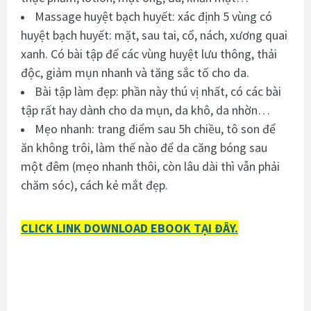
Massage huyệt bạch huyết: xác định 5 vùng có
huyệt bạch huyết: mặt, sau tai, cổ, nách, xương quai
xanh. Có bài tập để các vùng huyệt lưu thông, thải
độc, giảm mụn nhanh và tăng sắc tố cho da.
Bài tập làm đẹp: phần này thú vị nhất, có các bài
tập rất hay dành cho da mụn, da khô, da nhờn…
Mẹo nhanh: trang điểm sau 5h chiều, tô son để
ăn không trôi, làm thế nào để da căng bóng sau
một đêm (mẹo nhanh thôi, còn lâu dài thì vẫn phải
chăm sóc), cách kẻ mắt đẹp.
CLICK LINK DOWNLOAD EBOOK TẠI ĐÂY.