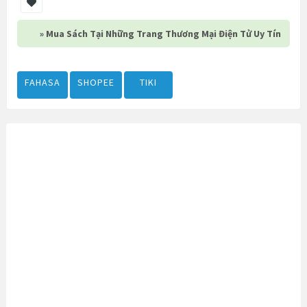
» Mua Sách Tại Những Trang Thương Mại Điện Tử Uy Tín
FAHASA
SHOPEE
TIKI