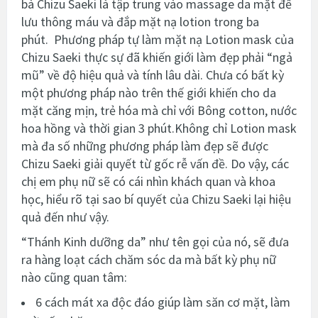
bà Chizu Saeki là tập trung vào massage da mặt để
lưu thông máu và đắp mặt nạ lotion trong ba
phút.
Phương pháp tự làm mặt nạ Lotion mask của
Chizu Saeki thực sự đã khiến giới làm đẹp phải “ngả
mũ” về độ hiệu quả và tính lâu dài. Chưa có bất kỳ
một phương pháp nào trên thế giới khiến cho da
mặt căng mịn, trẻ hóa mà chỉ với Bông cotton, nước
hoa hồng và thời gian 3 phút.Không chỉ Lotion mask
mà đa số những phương pháp làm đẹp sẽ được
Chizu Saeki giải quyết từ gốc rễ vấn đề. Do vậy, các
chị em phụ nữ sẽ có cái nhìn khách quan và khoa
học, hiểu rõ tại sao bí quyết của Chizu Saeki lại hiệu
quả đến như vậy.
“Thánh Kinh dưỡng da” như tên gọi của nó, sẽ đưa
ra hàng loạt cách chăm sóc da mà bất kỳ phụ nữ
nào cũng quan tâm:
6 cách mát xa độc đáo giúp làm săn cơ mặt, làm