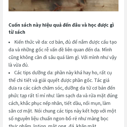
Cuốn sách này hiệu quả đến đâu và học được gì
từ sách
Kiến thức về da: cơ bản, đủ để nắm được cấu tạo
da và những gốc rễ vấn đề liên quan đến da. Mình
cũng không cần đi sâu quá làm gì. Với mình như vậy
là vừa đủ.
Các tips dưỡng da: phần này khá hay ho, rất cụ
thể chi tiết và giải quyết được phần gốc. Tác giả
đưa ra các cách chăm sóc, dưỡng da từ cơ bản đến
phức tạp rất tỉ mỉ như: làm sạch da và rửa mặt đúng
cách, khắc phục nếp nhăn, tiết dầu, nổi mụn, làm
săn cơ mặt. Nói chung các tips này kết hợp với một
số nguyên liệu chuẩn ngon-bổ-rẻ như màng bọc
thực phẩm, lotion, mật ong, đá, khăn mặt…