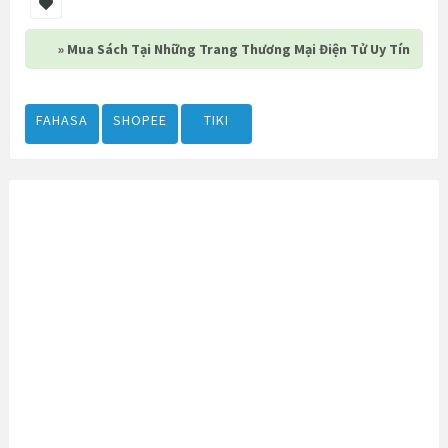
» Mua Sách Tại Những Trang Thương Mại Điện Tử Uy Tín
FAHASA
SHOPEE
TIKI