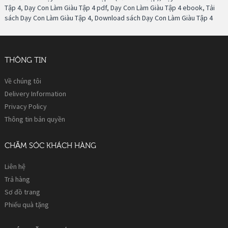
Tập 4
,
Dạy Con Làm Giàu Tập 4 pdf
,
Dạy Con Làm Giàu Tập 4 ebook
,
Tải
sách Dạy Con Làm Giàu Tập 4
,
Download sách Dạy Con Làm Giàu Tập 4
THÔNG TIN
Về chúng tôi
Delivery Information
Privacy Policy
Thông tin bản quyền
CHĂM SÓC KHÁCH HÀNG
Liên hệ
Trả hàng
Sơ đồ trang
Phiếu quà tặng