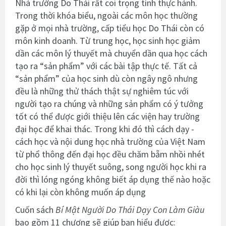
Nhà trường Do Thái rất coi trọng tính thực hành.
Trong thời khóa biểu, ngoài các môn học thường
gặp ở mọi nhà trường, cấp tiểu học Do Thái còn có
môn kinh doanh. Từ trung học, học sinh học giảm
dần các môn lý thuyết mà chuyển dần qua học cách
tạo ra “sản phẩm” với các bài tập thực tế. Tất cả
“sản phẩm” của học sinh dù còn ngây ngô nhưng
đều là những thử thách thật sự nghiêm túc với
người tạo ra chúng và những sản phẩm có ý tưởng
tốt có thể được giới thiệu lên các viện hay trường
đại học để khai thác. Trong khi đó thì cách dạy -
cách học và nội dung học nhà trường của Việt Nam
từ phổ thông đến đại học đều chăm bẵm nhồi nhét
cho học sinh lý thuyết suông, song người học khi ra
đời thì lóng ngóng không biết áp dụng thế nào hoặc
có khi lại còn không muốn áp dụng
Cuốn sách
Bí Mật Người Do Thái Dạy Con Làm Giàu
bao gồm 11 chương sẽ giúp bạn hiểu được: