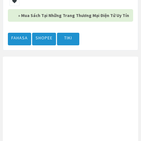
» Mua Sách Tại Những Trang Thương Mại Điện Tử Uy Tín
FAHASA
SHOPEE
TIKI