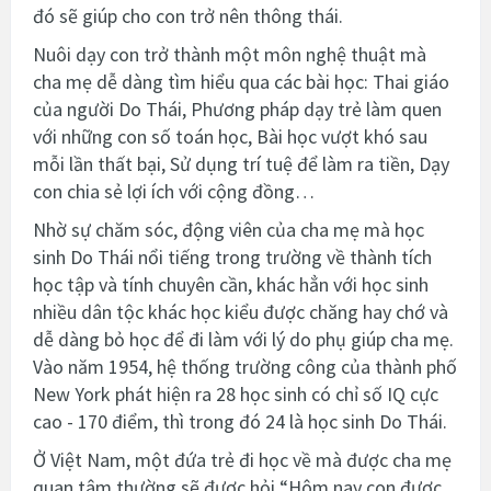
đó sẽ giúp cho con trở nên thông thái.
Nuôi dạy con trở thành một môn nghệ thuật mà
cha mẹ dễ dàng tìm hiểu qua các bài học: Thai giáo
của người Do Thái, Phương pháp dạy trẻ làm quen
với những con số toán học, Bài học vượt khó sau
mỗi lần thất bại, Sử dụng trí tuệ để làm ra tiền, Dạy
con chia sẻ lợi ích với cộng đồng…
Nhờ sự chăm sóc, động viên của cha mẹ mà học
sinh Do Thái nổi tiếng trong trường về thành tích
học tập và tính chuyên cần, khác hẳn với học sinh
nhiều dân tộc khác học kiểu được chăng hay chớ và
dễ dàng bỏ học để đi làm với lý do phụ giúp cha mẹ.
Vào năm 1954, hệ thống trường công của thành phố
New York phát hiện ra 28 học sinh có chỉ số IQ cực
cao - 170 điểm, thì trong đó 24 là học sinh Do Thái.
Ở Việt Nam, một đứa trẻ đi học về mà được cha mẹ
quan tâm thường sẽ được hỏi “Hôm nay con được