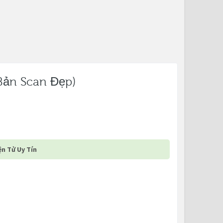
bản Scan Đẹp)
n Tử Uy Tín