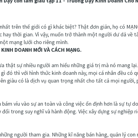
ch
Dạy con làm giàu tập 11 -
Trường Dạy Kinh Doanh Cho N
nhất trên thế giới có gì khác biệt? Thật đơn giản, họ có MẠN
ay thời gian. Vì vậy, muốn trở thành một người dư dả về tài
một mạng lưới cho riêng mình.
C KINH DOANH MỚI VÀ CÁCH MẠNG.
hưa thật sự nhiều người am hiểu những giá trị mà nó mang l
 đó thì với hình thức kinh doanh này, mọi cá nhân đều có qu
ên giàu có là dịch vụ quan trọng nhất cho tất cả mọi người,
n bám víu vào sự an toàn và công việc ổn định hơn là sự tự d
hay đổi trong suy nghĩ và hành động. Việc xây dựng sự nghiệp 
những người tham gia. Những kĩ năng bán hàng, quản lý con 