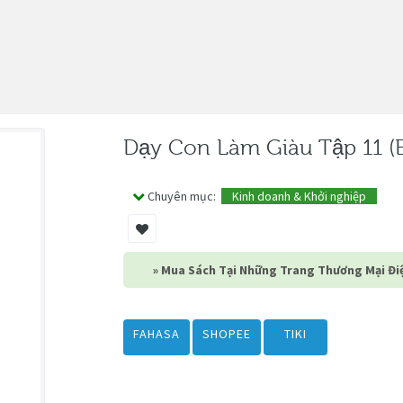
Dạy Con Làm Giàu Tập 11 (
Chuyên mục:
Kinh doanh & Khởi nghiệp
» Mua Sách Tại Những Trang Thương Mại Điệ
FAHASA
SHOPEE
TIKI