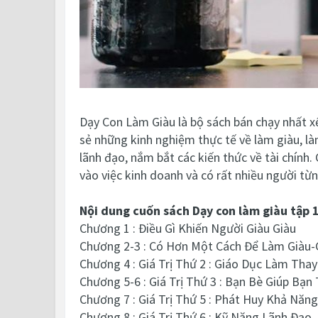
Dạy Con Làm Giàu là bộ sách bán chạy nhất x
sẻ những kinh nghiệm thực tế về làm giàu, làm
lãnh đạo, nắm bắt các kiến thức về tài chính
vào việc kinh doanh và có rất nhiều người t
Nội dung cuốn sách Dạy con làm giàu tập 
Chương 1 : Điều Gì Khiến Người Giàu Giàu
Chương 2-3 : Có Hơn Một Cách Để Làm Giàu-G
Chương 4 : Giá Trị Thứ 2 : Giáo Dục Làm Thay
Chương 5-6 : Giá Trị Thứ 3 : Bạn Bè Giúp Bạn T
Chương 7 : Giá Trị Thứ 5 : Phát Huy Khả Nă
Chương 8 : Giá Trị Thứ 6 : Kỹ Năng Lãnh Đạo