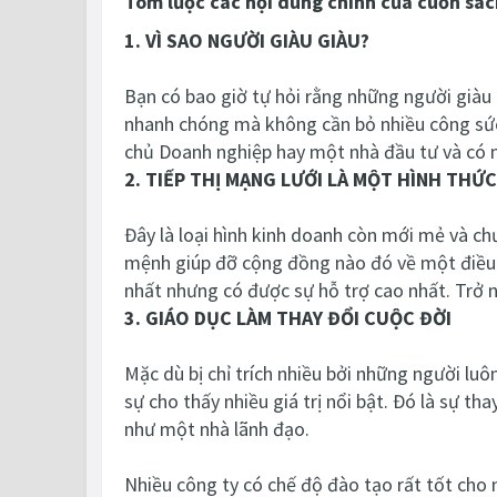
Tóm lược các nội dung chính của cuốn sá
1. VÌ SAO NGƯỜI GIÀU GIÀU?
Bạn có bao giờ tự hỏi rằng những người giàu 
nhanh chóng mà không cần bỏ nhiều công sức h
chủ Doanh nghiệp hay một nhà đầu tư và có 
2. TIẾP THỊ MẠNG LƯỚI LÀ MỘT HÌNH THỨ
Đây là loại hình kinh doanh còn mới mẻ và c
mệnh giúp đỡ cộng đồng nào đó về một điều gì
nhất nhưng có được sự hỗ trợ cao nhất. Trở n
3. GIÁO DỤC LÀM THAY ĐỔI CUỘC ĐỜI
Mặc dù bị chỉ trích nhiều bởi những người luô
sự cho thấy nhiều giá trị nổi bật. Đó là sự t
như một nhà lãnh đạo.
Nhiều công ty có chế độ đào tạo rất tốt cho 