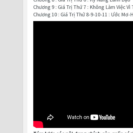
Chương 9 : Giá Trị Thứ 7 : Không Làm Việc Vì 
Chương 10 : Giá Trị Thứ 8-9-10-11 : Ước Mơ-