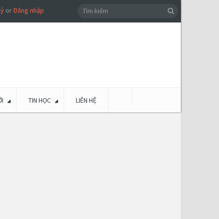
ký
or
Đăng nhập
I
TIN HỌC
LIÊN HỆ