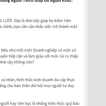
hững Người Thích Giúp Đỡ Người Khác:
G LƯỚI. Đây là đòn bẩy giúp họ kiếm tiền
 chính, bạn cần cân nhắc việc trở thành một
ại. Nếu như mỗi một Doanh nghiệp có một sứ
yền tiếp cận và làm giàu với mức rủi ro thấp
 phải vậy không nào?
o cá nhân, hình thức kinh doanh đa cấp thực
riêng cho bản thân đòi hỏi mọi người tư duy
người hay tiền bạc là những kiến thức quý báu