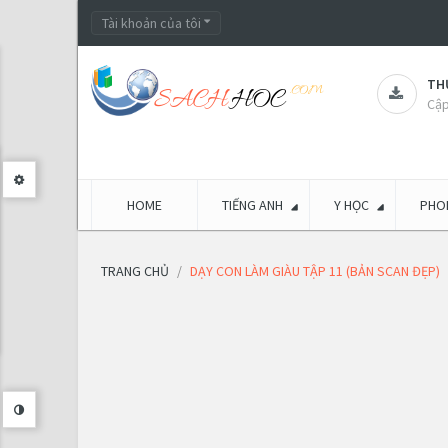
Tài khoản của tôi
THƯ
Cập
HOME
TIẾNG ANH
Y HỌC
PHON
TRANG CHỦ
DẠY CON LÀM GIÀU TẬP 11 (BẢN SCAN ĐẸP)