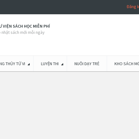
Đăng 
 VIỆN SÁCH HỌC MIỄN PHÍ
 nhật sách mới mỗi ngày
G THỦY TỬ VI
LUYỆN THI
NUÔI DẠY TRẺ
KHO SÁCH MỚ