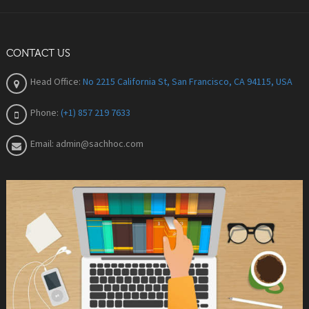
CONTACT US
Head Office:
No 2215 California St, San Francisco, CA 94115, USA
Phone:
(+1) 857 219 7633
Email:
admin@sachhoc.com