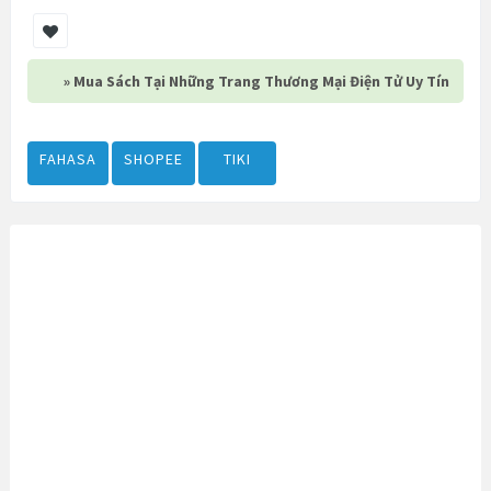
» Mua Sách Tại Những Trang Thương Mại Điện Tử Uy Tín
FAHASA
SHOPEE
TIKI