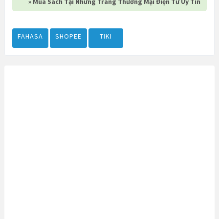
» Mua Sách Tại Những Trang Thương Mại Điện Tử Uy Tín
FAHASA
SHOPEE
TIKI