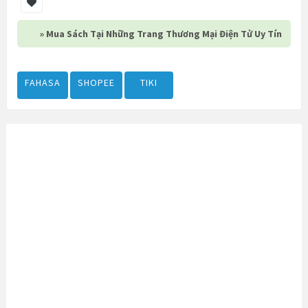
» Mua Sách Tại Những Trang Thương Mại Điện Tử Uy Tín
FAHASA
SHOPEE
TIKI