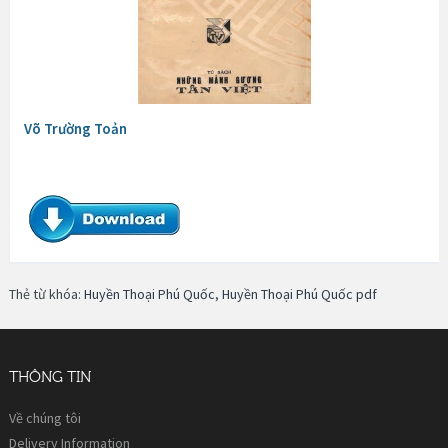
Võ Trường Toản
Thẻ từ khóa:
Huyền Thoại Phú Quốc
,
Huyền Thoại Phú Quốc pdf
THÔNG TIN
Về chúng tôi
Delivery Information