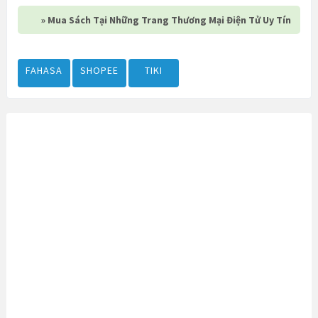
» Mua Sách Tại Những Trang Thương Mại Điện Tử Uy Tín
FAHASA
SHOPEE
TIKI