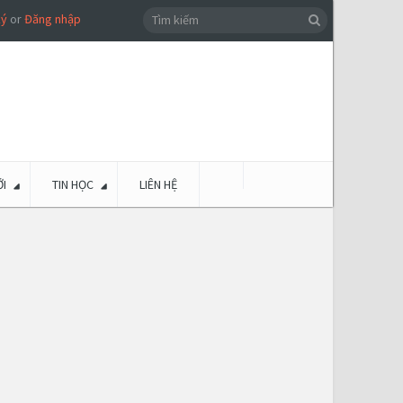
ký
or
Đăng nhập
I
TIN HỌC
LIÊN HỆ