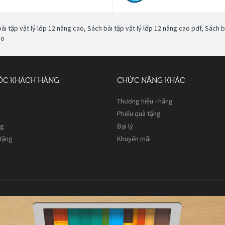
ài tập vật lý lớp 12 nâng cao
,
Sách bài tập vật lý lớp 12 nâng cao pdf
,
Sách b
ao
ÓC KHÁCH HÀNG
CHỨC NĂNG KHÁC
Thương hiệu - hãng
Phiếu quà tặng
ng
Đại lý
 tặng
Khuyến mãi