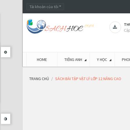
Tài khoản của tôi
THƯ
Cập
HOME
TIẾNG ANH
Y HỌC
PHON
TRANG CHỦ
SÁCH BÀI TẬP VẬT LÝ LỚP 12 NÂNG CAO