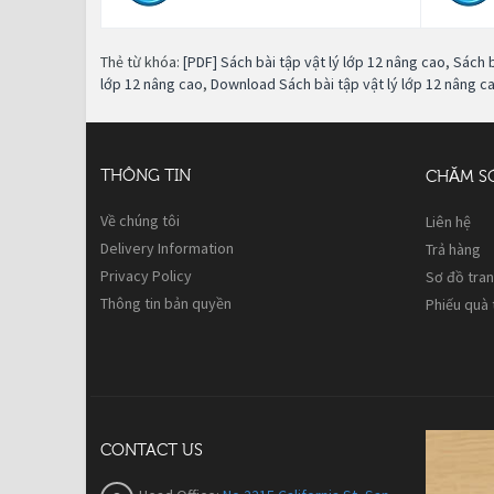
Thẻ từ khóa:
[PDF] Sách bài tập vật lý lớp 12 nâng cao
,
Sách b
lớp 12 nâng cao
,
Download Sách bài tập vật lý lớp 12 nâng c
THÔNG TIN
CHĂM S
Về chúng tôi
Liên hệ
Delivery Information
Trả hàng
Privacy Policy
Sơ đồ tra
Thông tin bản quyền
Phiếu quà
CONTACT US