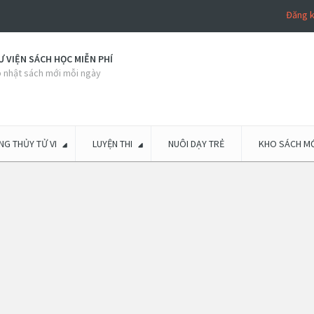
Đăng 
 VIỆN SÁCH HỌC MIỄN PHÍ
 nhật sách mới mỗi ngày
G THỦY TỬ VI
LUYỆN THI
NUÔI DẠY TRẺ
KHO SÁCH MỚ