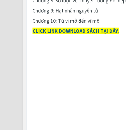
Chương 8: Sơ lược về Thuyết tương đối hẹp
Chương 9: Hạt nhân nguyên tử
Chương 10: Từ vi mô đến vĩ mô
CLICK LINK DOWNLOAD SÁCH TẠI ĐÂY.