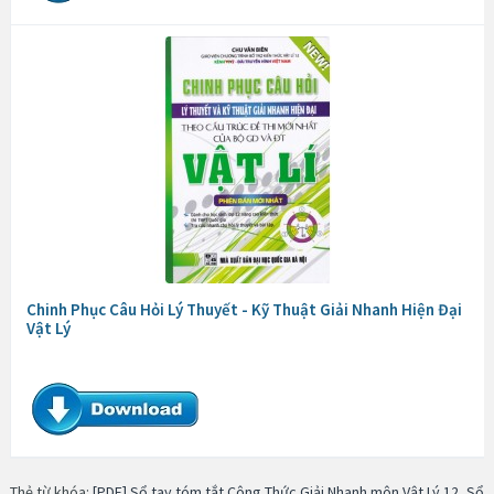
Chinh Phục Câu Hỏi Lý Thuyết - Kỹ Thuật Giải Nhanh Hiện Đại
Vật Lý
Thẻ từ khóa:
[PDF] Sổ tay tóm tắt Công Thức Giải Nhanh môn Vật Lý 12
,
Sổ