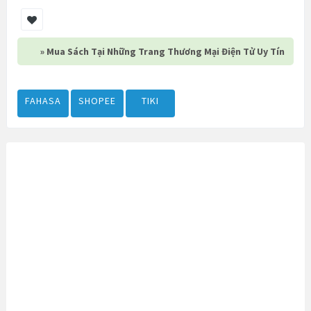
» Mua Sách Tại Những Trang Thương Mại Điện Tử Uy Tín
FAHASA
SHOPEE
TIKI