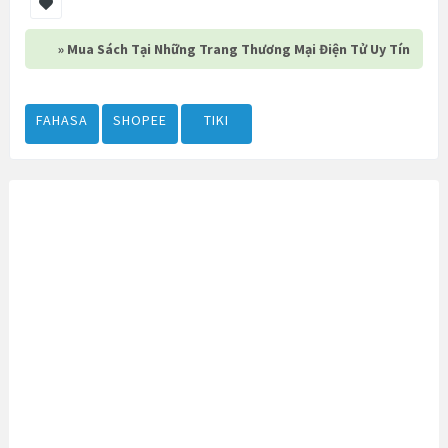
» Mua Sách Tại Những Trang Thương Mại Điện Tử Uy Tín
FAHASA
SHOPEE
TIKI