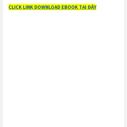
CLICK LINK DOWNLOAD EBOOK TẠI ĐÂY