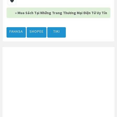
» Mua Sách Tại Những Trang Thương Mại Điện Tử Uy Tín
FAHASA
SHOPEE
TIKI