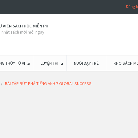
Đăng 
 VIỆN SÁCH HỌC MIỄN PHÍ
 nhật sách mới mỗi ngày
G THỦY TỬ VI
LUYỆN THI
NUÔI DẠY TRẺ
KHO SÁCH MỚ
BÀI TẬP BỨT PHÁ TIẾNG ANH 7 GLOBAL SUCCESS