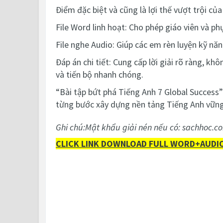
Điểm đặc biệt và cũng là lợi thế vượt trội củ
File Word linh hoạt: Cho phép giáo viên và ph
File nghe Audio: Giúp các em rèn luyện kỹ năn
Đáp án chi tiết: Cung cấp lời giải rõ ràng, kh
và tiến bộ nhanh chóng.
“Bài tập bứt phá Tiếng Anh 7 Global Success”
từng bước xây dựng nền tảng Tiếng Anh vững
Ghi chú:Mật khẩu giải nén nếu có: sachhoc.c
CLICK LINK DOWNLOAD FULL WORD+AUDIO