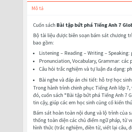
Mô tả
Cuốn sách
Bài tập bứt phá Tiếng Anh 7 Glo
Bộ tài liệu được biên soạn bám sát chương tr
bao gồm:
Listening – Reading – Writing – Speaking: 
Pronunciation, Vocabulary, Grammar: các 
Câu hỏi trắc nghiệm và tự luận đa dạng: ph
Bài nghe và đáp án chi tiết: hỗ trợ học sin
Trong hành trình chinh phục Tiếng Anh lớp 7,
đó, cuốn sách “Bài tập bứt phá Tiếng Anh 7 
tin cậy, giúp các em học sinh củng cố kiến th
Bám sát hoàn toàn nội dung và lộ trình của s
thống toàn diện các chủ điểm ngữ pháp, từ vự
hình thức (trắc nghiệm, điền từ, viết lại câu