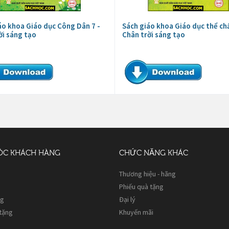
áo khoa Giáo dục Công Dân 7 -
Sách giáo khoa Giáo dục thể chấ
ời sáng tạo
Chân trời sáng tạo
ÓC KHÁCH HÀNG
CHỨC NĂNG KHÁC
Thương hiệu - hãng
Phiếu quà tặng
ng
Đại lý
 tặng
Khuyến mãi