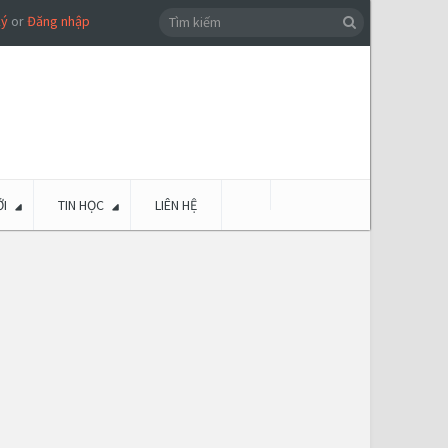
ký
or
Đăng nhập
I
TIN HỌC
LIÊN HỆ