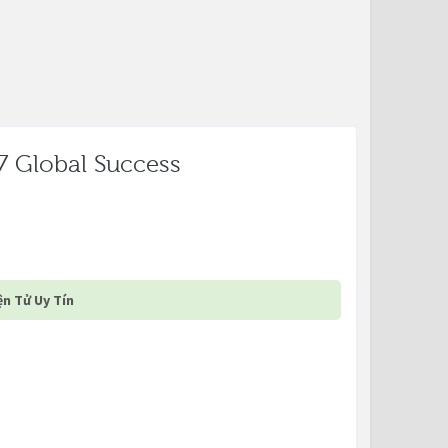
7 Global Success
n Tử Uy Tín