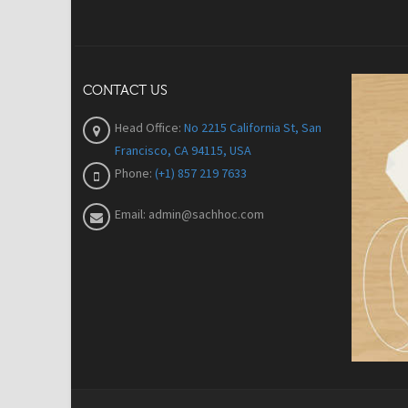
CONTACT US
Head Office:
No 2215 California St, San
Francisco, CA 94115, USA
Phone:
(+1) 857 219 7633
Email:
admin@sachhoc.com