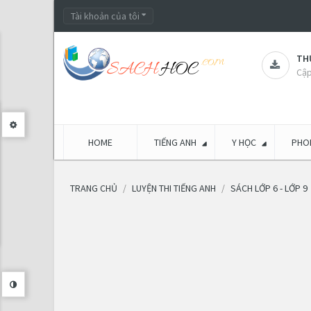
Tài khoản của tôi
THƯ
Cập
HOME
TIẾNG ANH
Y HỌC
PHON
TRANG CHỦ
LUYỆN THI TIẾNG ANH
SÁCH LỚP 6 - LỚP 9