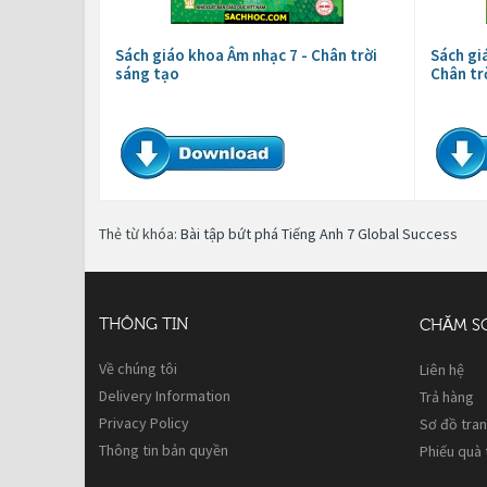
Sách giáo khoa Âm nhạc 7 - Chân trời
Sách gi
sáng tạo
Chân tr
Thẻ từ khóa:
Bài tập bứt phá Tiếng Anh 7 Global Success
THÔNG TIN
CHĂM S
Về chúng tôi
Liên hệ
Delivery Information
Trả hàng
Privacy Policy
Sơ đồ tra
Thông tin bản quyền
Phiếu quà