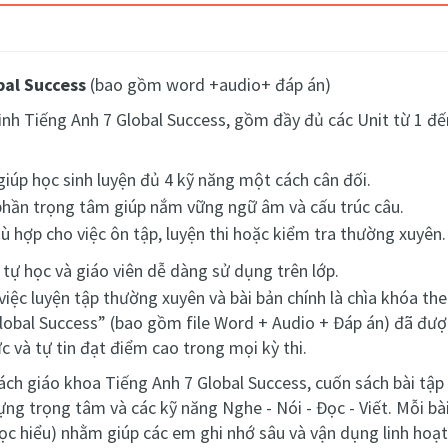
bal Success
(bao gồm word +audio+ đáp án)
ình Tiếng Anh 7 Global Success, gồm đầy đủ các Unit từ 1 đến
giúp học sinh luyện đủ 4 kỹ năng một cách cân đối.
phần trọng tâm giúp nắm vững ngữ âm và cấu trúc câu.
ù hợp cho việc ôn tập, luyện thi hoặc kiểm tra thường xuyên.
h tự học và giáo viên dễ dàng sử dụng trên lớp.
 việc luyện tập thường xuyên và bài bản chính là chìa khóa t
Global Success” (bao gồm file Word + Audio + Đáp án) đã đượ
ức và tự tin đạt điểm cao trong mọi kỳ thi.
ách giáo khoa Tiếng Anh 7 Global Success, cuốn sách bài tập
ng trọng tâm và các kỹ năng Nghe - Nói - Đọc - Viết. Mỗi bà
, đọc hiểu) nhằm giúp các em ghi nhớ sâu và vận dụng linh hoạt