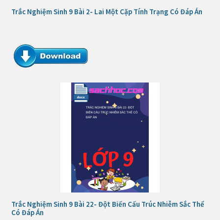
Trắc Nghiệm Sinh 9 Bài 2- Lai Một Cặp Tính Trạng Có Đáp Án
Trắc Nghiệm Sinh 9 Bài 22- Đột Biến Cấu Trúc Nhiễm Sắc Thể
Có Đáp Án