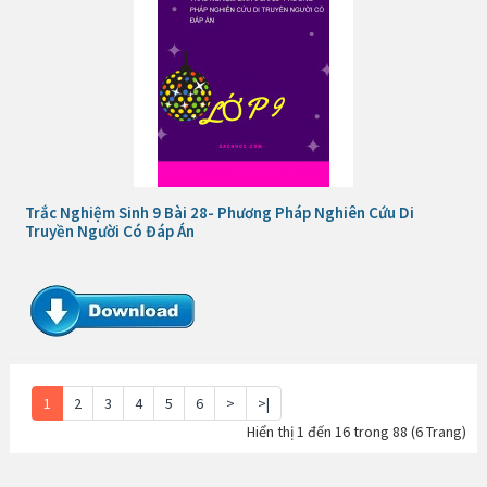
Trắc Nghiệm Sinh 9 Bài 28- Phương Pháp Nghiên Cứu Di
Truyền Người Có Đáp Án
1
2
3
4
5
6
>
>|
Hiển thị 1 đến 16 trong 88 (6 Trang)