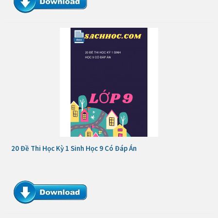
20 Đề Thi Học Kỳ 1 Sinh Học 9 Có Đáp Án