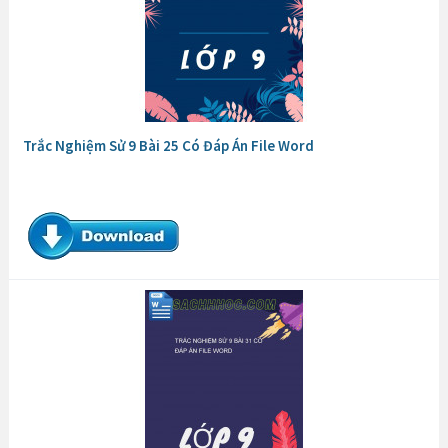
Trắc Nghiệm Sử 9 Bài 25 Có Đáp Án File Word