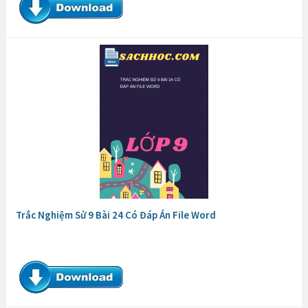
Bài Tập Trắc Nghiệm Lịch Sử 9 Bài 7 Có Đáp Án File Word