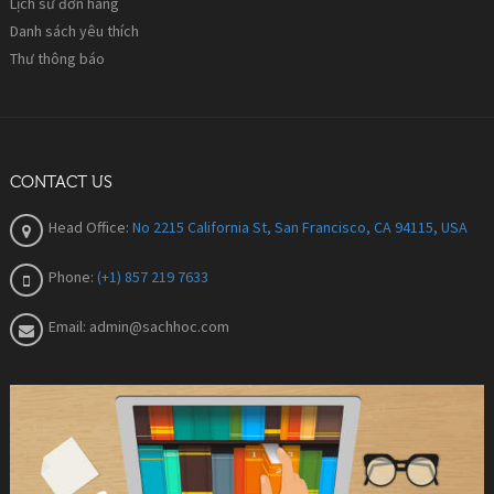
Thương hiệu - hãng
Phiếu quà tặng
Đại lý
Khuyến mãi
TÀI KHOẢN CỦA TÔI
Tài khoản của tôi
Lịch sử đơn hàng
Danh sách yêu thích
Thư thông báo
CONTACT US
Head Office:
No 2215 California St, San Francisco, CA 94115, USA