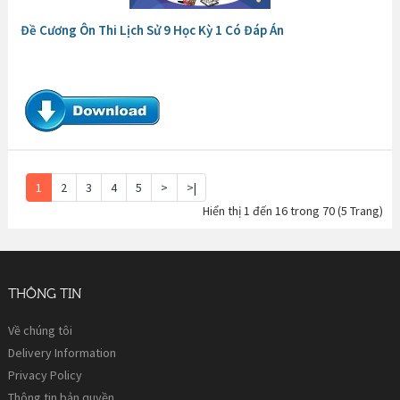
Đề Cương Ôn Thi Lịch Sử 9 Học Kỳ 1 Có Đáp Án
1
2
3
4
5
>
>|
Hiển thị 1 đến 16 trong 70 (5 Trang)