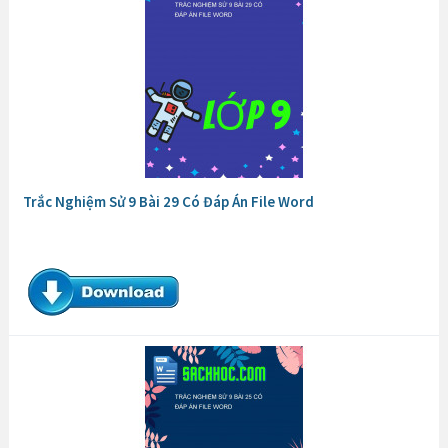
Trắc Nghiệm Lịch Sử 9 Bài 33 Có Đáp Án File Word
Trắc Nghiệm Sử 9 Bài 29 Có Đáp Án File Word