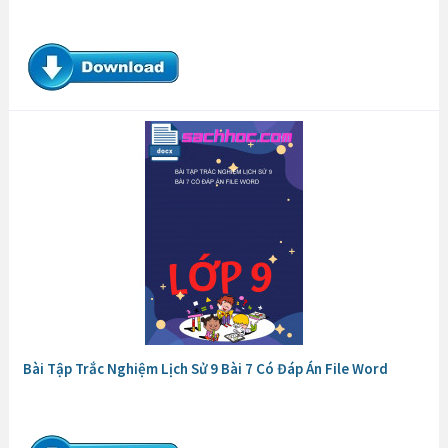
SKKN Một Số Phương Pháp Giáo Dục Học Sinh Cá Biệt Ở Cấp
THCS