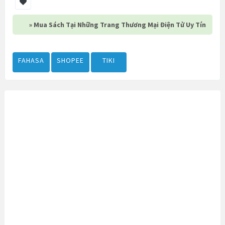
» Mua Sách Tại Những Trang Thương Mại Điện Tử Uy Tín
FAHASA
SHOPEE
TIKI