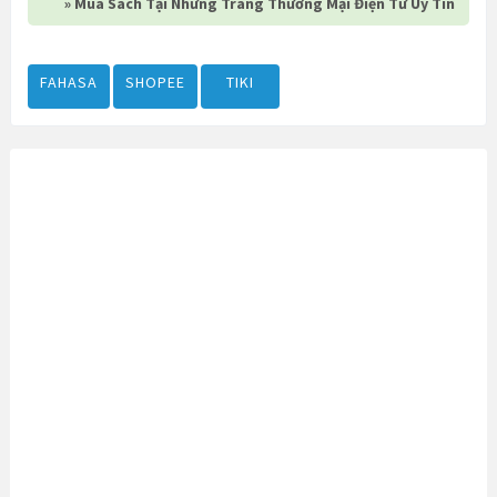
» Mua Sách Tại Những Trang Thương Mại Điện Tử Uy Tín
FAHASA
SHOPEE
TIKI