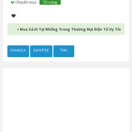
Chuyên mục:
Từ vựng
» Mua Sách Tại Những Trang Thương Mại Điện Tử Uy Tín
FAHASA
SHOPEE
TIKI