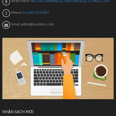
Head Office:
No 2215 California St, San Francisco, CA 94115, USA
Phone:
(+1) 857 219 7633
Email:
admin@sachhoc.com
NHẬN SÁCH MỚI