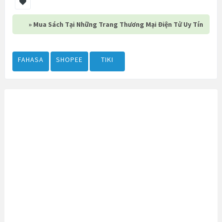
» Mua Sách Tại Những Trang Thương Mại Điện Tử Uy Tín
FAHASA
SHOPEE
TIKI