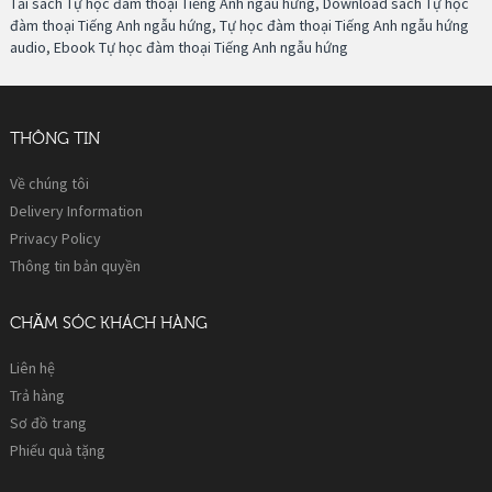
Tải sách Tự học đàm thoại Tiếng Anh ngẫu hứng
,
Download sách Tự học
đàm thoại Tiếng Anh ngẫu hứng
,
Tự học đàm thoại Tiếng Anh ngẫu hứng
audio
,
Ebook Tự học đàm thoại Tiếng Anh ngẫu hứng
THÔNG TIN
Về chúng tôi
Delivery Information
Privacy Policy
Thông tin bản quyền
CHĂM SÓC KHÁCH HÀNG
Liên hệ
Trả hàng
Sơ đồ trang
Phiếu quà tặng