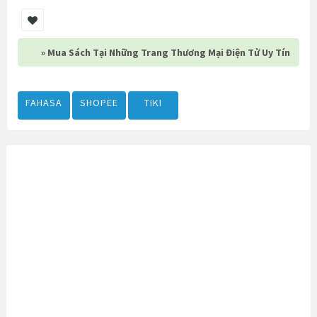
» Mua Sách Tại Những Trang Thương Mại Điện Tử Uy Tín
FAHASA
SHOPEE
TIKI