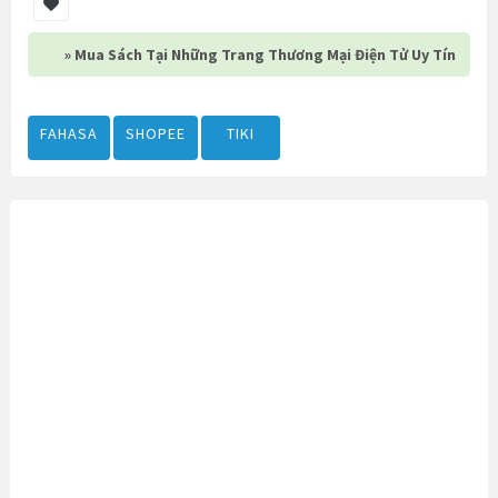
» Mua Sách Tại Những Trang Thương Mại Điện Tử Uy Tín
FAHASA
SHOPEE
TIKI