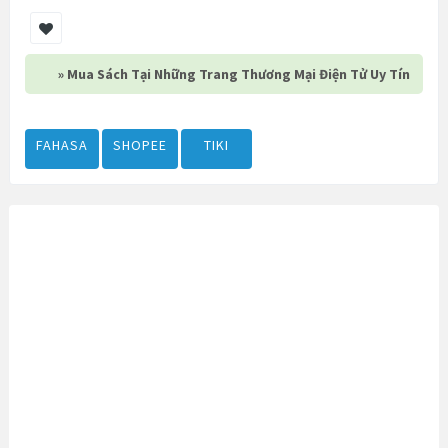
» Mua Sách Tại Những Trang Thương Mại Điện Tử Uy Tín
FAHASA
SHOPEE
TIKI