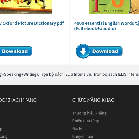
 Oxford Picture Dictionary pdf
4000 essential English Words t
(Full ebook+auddio)
ing+Speaking+Writing)
,
Trọn bộ sách IELTS Intensive
,
Trọn bộ sách IELTS Intens
ÓC KHÁCH HÀNG
CHỨC NĂNG KHÁC
Thương hiệu - hãng
Phiếu quà tặng
ng
Đại lý
 tặng
Khuyến mãi