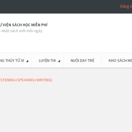
Đăng 
 VIỆN SÁCH HỌC MIỄN PHÍ
 nhật sách mới mỗi ngày
G THỦY TỬ VI
LUYỆN THI
NUÔI DẠY TRẺ
KHO SÁCH MỚ
 LISTENING+SPEAKING+WRITING)