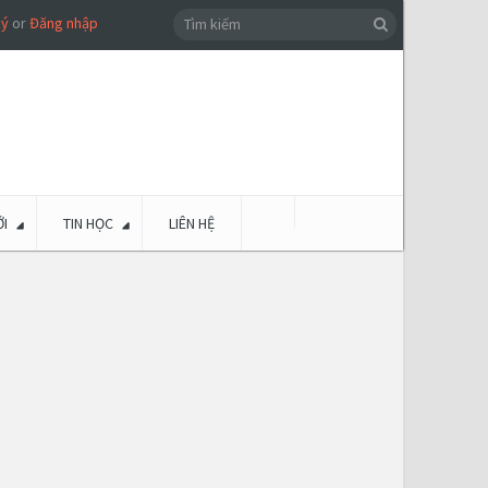
ký
or
Đăng nhập
I
TIN HỌC
LIÊN HỆ