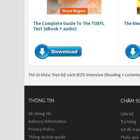
The Complete Guide To The TOEFL
The New
Test (eBook + audio)
Thẻ từ khóa:
Trọn bộ sách IELTS Intensive (Reading + Listen
THÔNG TIN
CHĂM S
Về chúng tôi
Liên hệ
Delivery Information
Trả hàng
Privacy Policy
Sơ đồ tra
Thông tin bản quyền
Phiếu quà