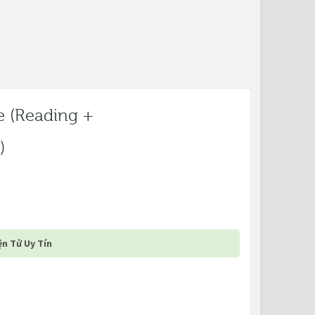
e (Reading +
)
n Tử Uy Tín