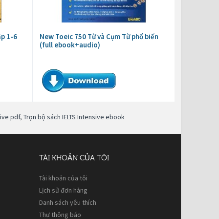
ập 1-6
New Toeic 750 Từ và Cụm Từ phổ biến
(full ebook+audio)
ive pdf
,
Trọn bộ sách IELTS Intensive ebook
TÀI KHOẢN CỦA TÔI
Tài khoản của tôi
Lịch sử đơn hàng
Danh sách yêu thích
Thư thông báo