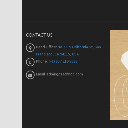
CONTACT US
Head Office:
No 2215 California St, San
Francisco, CA 94115, USA
Phone:
(+1) 857 219 7633
Email:
admin@sachhoc.com