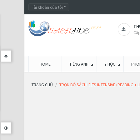
Tài khoản của tôi
THƯ
Cập
HOME
TIẾNG ANH
Y HỌC
PHON
TRANG CHỦ
TRỌN BỘ SÁCH IELTS INTENSIVE (READING +