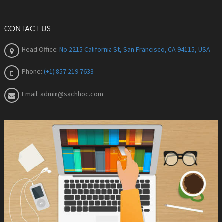
CONTACT US
Head Office:
No 2215 California St, San Francisco, CA 94115, USA
Phone:
(+1) 857 219 7633
Email:
admin@sachhoc.com