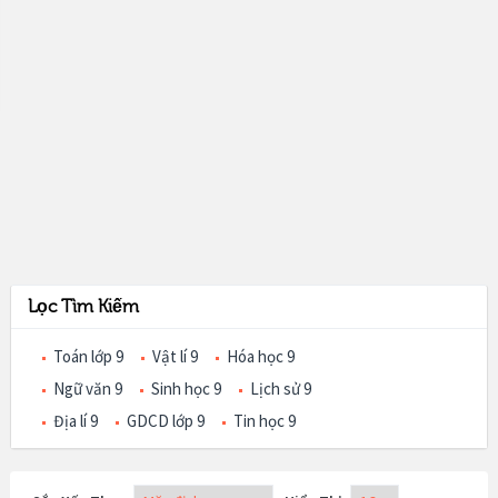
Lọc Tìm Kiếm
Toán lớp 9
Vật lí 9
Hóa học 9
Ngữ văn 9
Sinh học 9
Lịch sử 9
Địa lí 9
GDCD lớp 9
Tin học 9