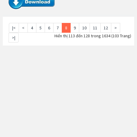
|<
<
4
5
6
7
8
9
10
11
12
>
Hiển thị 113 đến 128 trong 1634 (103 Trang)
>|