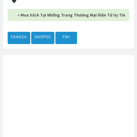
» Mua Sách Tại Những Trang Thương Mại Điện Tử Uy Tín
FAHASA
SHOPEE
TIKI