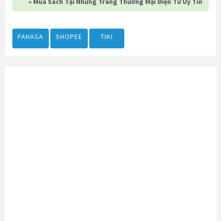
» Mua Sách Tại Những Trang Thương Mại Điện Tử Uy Tín
FAHASA
SHOPEE
TIKI