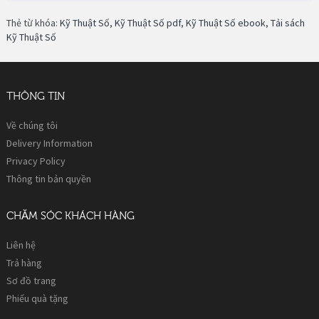
Thẻ từ khóa:
Kỹ Thuật Số
,
Kỹ Thuật Số pdf
,
Kỹ Thuật Số ebook
,
Tải sách
Kỹ Thuật Số
THÔNG TIN
Về chúng tôi
Delivery Information
Privacy Policy
Thông tin bản quyền
CHĂM SÓC KHÁCH HÀNG
Liên hệ
Trả hàng
Sơ đồ trang
Phiếu quà tặng