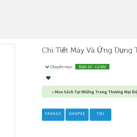
Chi Tiết Máy Và Ứng Dụng T
Chuyên mục:
Điện tử - Cơ khí
» Mua Sách Tại Những Trang Thương Mại Điệ
FAHASA
SHOPEE
TIKI