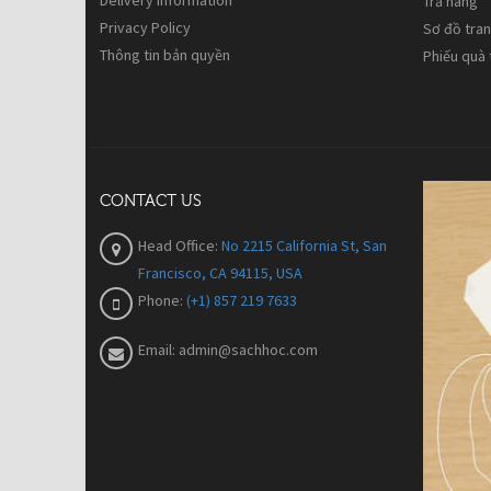
Delivery Information
Trả hàng
Privacy Policy
Sơ đồ tra
Thông tin bản quyền
Phiếu quà
CONTACT US
Head Office:
No 2215 California St, San
Francisco, CA 94115, USA
Phone:
(+1) 857 219 7633
Email:
admin@sachhoc.com