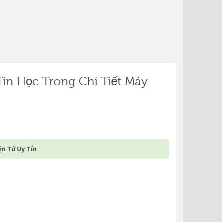
in Học Trong Chi Tiết Máy
n Tử Uy Tín