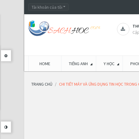
Tài khoản của tôi
THƯ
Cập
HOME
TIẾNG ANH
Y HỌC
PHON
TRANG CHỦ
CHI TIẾT MÁY VÀ ỨNG DỤNG TIN HỌC TRONG 