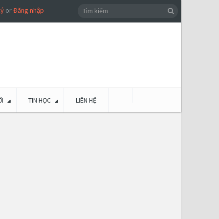
ký
or
Đăng nhập
I
TIN HỌC
LIÊN HỆ