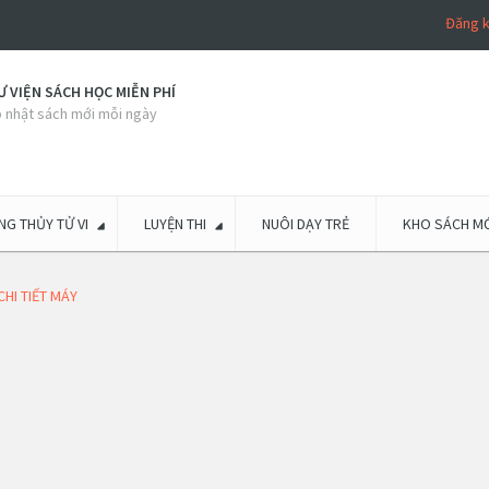
Đăng 
 VIỆN SÁCH HỌC MIỄN PHÍ
 nhật sách mới mỗi ngày
G THỦY TỬ VI
LUYỆN THI
NUÔI DẠY TRẺ
KHO SÁCH MỚ
CHI TIẾT MÁY