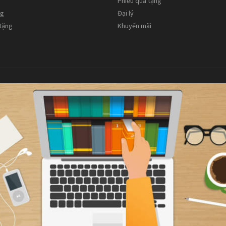
Phiếu quà tặng
ng
Đại lý
 tặng
Khuyến mãi