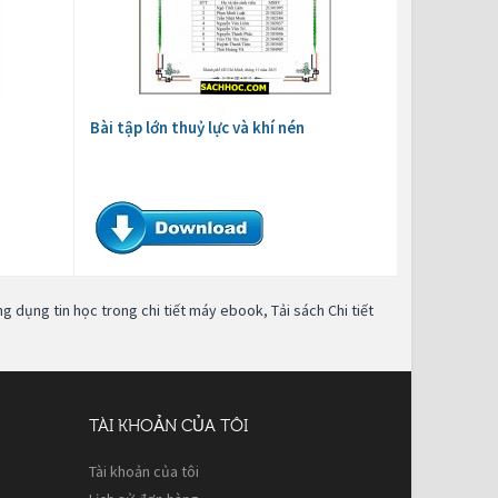
Bài tập lớn thuỷ lực và khí nén
ng dụng tin học trong chi tiết máy ebook
,
Tải sách Chi tiết
TÀI KHOẢN CỦA TÔI
Tài khoản của tôi