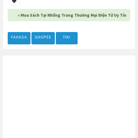
» Mua Sách Tại Những Trang Thương Mại Điện Tử Uy Tín
FAHASA
SHOPEE
TIKI