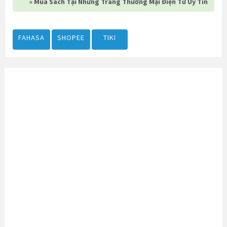
» Mua Sách Tại Những Trang Thương Mại Điện Tử Uy Tín
FAHASA
SHOPEE
TIKI