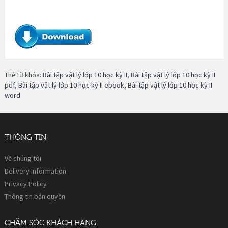
Thẻ từ khóa:
Bài tập vật lý lớp 10 học kỳ II
,
Bài tập vật lý lớp 10 học kỳ II
pdf
,
Bài tập vật lý lớp 10 học kỳ II ebook
,
Bài tập vật lý lớp 10 học kỳ II
word
THÔNG TIN
Về chúng tôi
Delivery Information
Privacy Policy
Thông tin bản quyền
CHĂM SÓC KHÁCH HÀNG