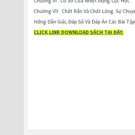
Chương VI . Cơ Sở Của Nhiệt Động Lực Học
Chương VII . Chất Rắn Và Chất Lỏng. Sự Chuy
Hớng Dẫn Giải, Đáp Số Và Đáp Án Các Bài Tập
CLICK LINK DOWNLOAD SÁCH TẠI ĐÂY.