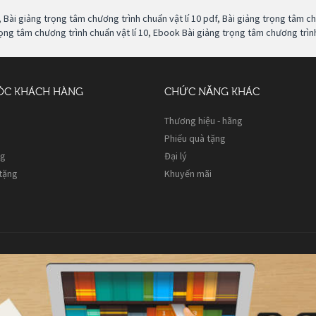
,
Bài giảng trọng tâm chương trình chuẩn vật lí 10 pdf
,
Bài giảng trọng tâm ch
ng tâm chương trình chuẩn vật lí 10
,
Ebook Bài giảng trọng tâm chương trình
ÓC KHÁCH HÀNG
CHỨC NĂNG KHÁC
Thương hiệu - hãng
Phiếu quà tặng
ng
Đại lý
 tặng
Khuyến mãi