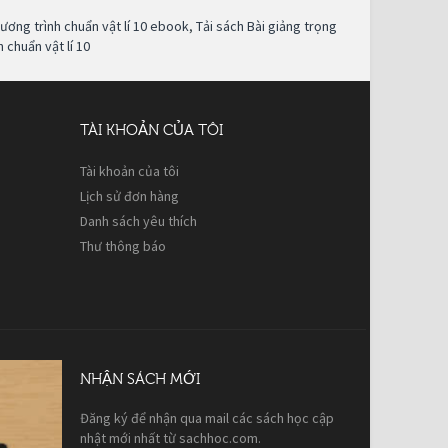
ương trình chuẩn vật lí 10 ebook
,
Tải sách Bài giảng trọng
 chuẩn vật lí 10
TÀI KHOẢN CỦA TÔI
Tài khoản của tôi
Lịch sử đơn hàng
Danh sách yêu thích
Thư thông báo
NHẬN SÁCH MỚI
Đăng ký để nhận qua mail các sách học cập
nhật mới nhất từ sachhoc.com.