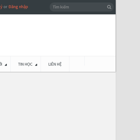
ký
or
Đăng nhập
I
TIN HỌC
LIÊN HỆ