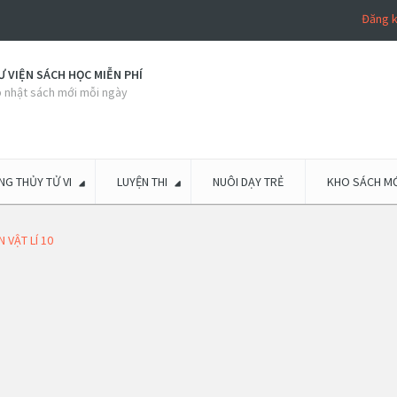
Đăng 
 VIỆN SÁCH HỌC MIỄN PHÍ
 nhật sách mới mỗi ngày
G THỦY TỬ VI
LUYỆN THI
NUÔI DẠY TRẺ
KHO SÁCH MỚ
 VẬT LÍ 10