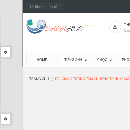
Tài khoản của tôi
THƯ
Cập
HOME
TIẾNG ANH
Y HỌC
PHON
TRANG CHỦ
BÀI GIẢNG TRỌNG TÂM CHƯƠNG TRÌNH CHUẨN