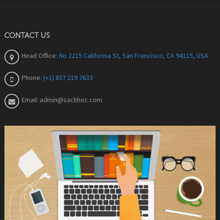
CONTACT US
Head Office:
No 2215 California St, San Francisco, CA 94115, USA
Phone:
(+1) 857 219 7633
Email:
admin@sachhoc.com