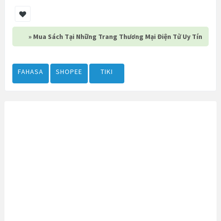
» Mua Sách Tại Những Trang Thương Mại Điện Tử Uy Tín
FAHASA
SHOPEE
TIKI