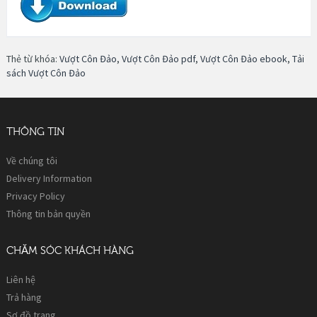
Thẻ từ khóa:
Vượt Côn Đảo
,
Vượt Côn Đảo pdf
,
Vượt Côn Đảo ebook
,
Tải
sách Vượt Côn Đảo
THÔNG TIN
Về chúng tôi
Delivery Information
Privacy Policy
Thông tin bản quyền
CHĂM SÓC KHÁCH HÀNG
Liên hệ
Trả hàng
Sơ đồ trang