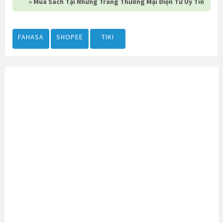
» Mua Sách Tại Những Trang Thương Mại Điện Tử Uy Tín
FAHASA
SHOPEE
TIKI