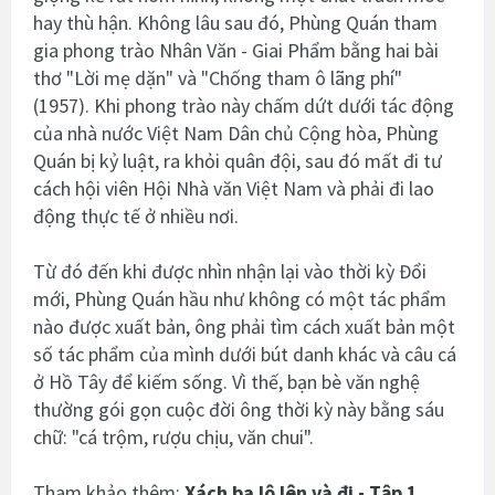
hay thù hận. Không lâu sau đó, Phùng Quán tham
gia phong trào Nhân Văn - Giai Phẩm bằng hai bài
thơ "Lời mẹ dặn" và "Chống tham ô lãng phí"
(1957). Khi phong trào này chấm dứt dưới tác động
của nhà nước Việt Nam Dân chủ Cộng hòa, Phùng
Quán bị kỷ luật, ra khỏi quân đội, sau đó mất đi tư
cách hội viên Hội Nhà văn Việt Nam và phải đi lao
động thực tế ở nhiều nơi.
Từ đó đến khi được nhìn nhận lại vào thời kỳ Đổi
mới, Phùng Quán hầu như không có một tác phẩm
nào được xuất bản, ông phải tìm cách xuất bản một
số tác phẩm của mình dưới bút danh khác và câu cá
ở Hồ Tây để kiếm sống. Vì thế, bạn bè văn nghệ
thường gói gọn cuộc đời ông thời kỳ này bằng sáu
chữ: "cá trộm, rượu chịu, văn chui".
Tham khảo thêm:
Xách ba lô lên và đi - Tập 1