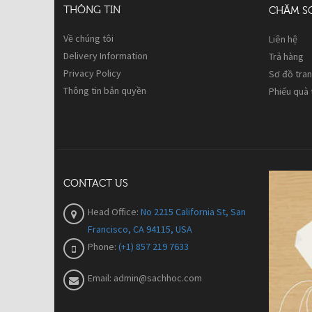
THÔNG TIN
CHĂM S
Về chúng tôi
Liên hệ
Delivery Information
Trả hàng
Privacy Policy
Sơ đồ tra
Thông tin bản quyền
Phiếu quà
CONTACT US
Head Office:
No 2215 California St, San
Francisco, CA 94115, USA
Phone:
(+1) 857 219 7633
Email:
admin@sachhoc.com