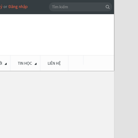
ký
or
Đăng nhập
I
TIN HỌC
LIÊN HỆ