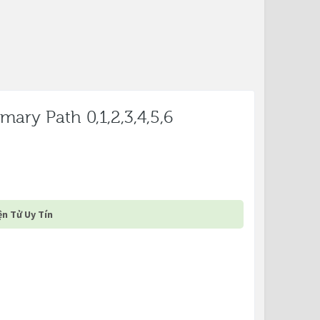
ary Path 0,1,2,3,4,5,6
n Tử Uy Tín