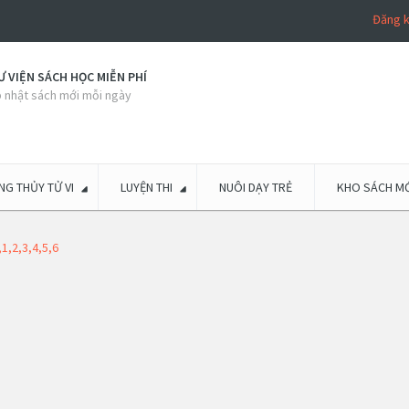
Đăng 
 VIỆN SÁCH HỌC MIỄN PHÍ
 nhật sách mới mỗi ngày
G THỦY TỬ VI
LUYỆN THI
NUÔI DẠY TRẺ
KHO SÁCH MỚ
,2,3,4,5,6