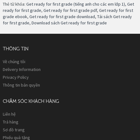
Thẻ từ khóa:
Get ready for first grade (tiếng anh cho các em lớp 1)
,
Get
ready for first grade
,
Get ready for first grade pdf
,
Get ready for first
grade ebook
,
Get ready for first grade download
,
Tải sách Get ready
for first grade
,
Download sách Get ready for first grade
THÔNG TIN
Về chúng tôi
Delivery Information
Privacy Policy
Thông tin bản quyền
CHĂM SÓC KHÁCH HÀNG
Liên hệ
Trả hàng
Sơ đồ trang
Phiếu quà tặng