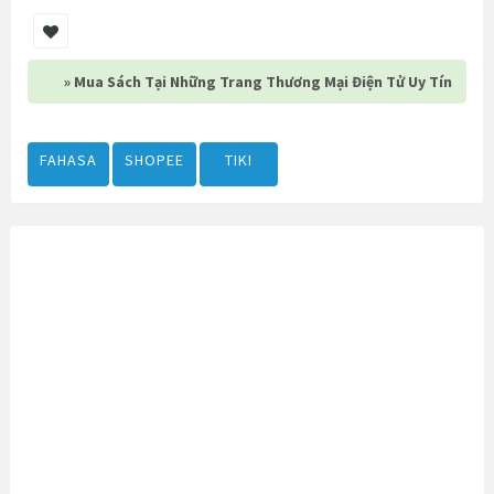
» Mua Sách Tại Những Trang Thương Mại Điện Tử Uy Tín
FAHASA
SHOPEE
TIKI